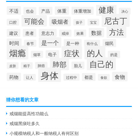
健康
不适
体重
产品
体重增加
也会
决心
尼古丁
可能会
吸烟者
口腔
宝宝
孩子
方法
数据
建议
患者
意志力
戒掉
效果
是一个
时间
是一种
烟民
春节
有什么
烟瘾
的人
症状
电子
烟草
的是
自己的
肺部
胎儿
肺癌
皮肤
精子
身体
食物
药物
都是
过程中
让人
食欲
猜你想看的文章
戒烟能提高性功能么
戒烟黑痰吐多久
小规模纳税人和一般纳税人有何区别