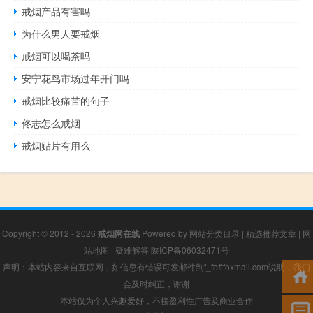
戒烟产品有害吗
为什么男人要戒烟
戒烟可以喝茶吗
安宁花鸟市场过年开门吗
戒烟比较痛苦的句子
佟志怎么戒烟
戒烟贴片有用么
Copyright © 2012 - 2026
戒烟网在线
Powered by
网站分类目录
|
精选推荐文章
|
网
站地图
|
疑难解答
陕ICP备06032471号
声明：本站内容来自互联网，如信息有错误可发邮件到f_fb#foxmail.com说明，我们
会及时纠正，谢谢
本站仅为个人兴趣爱好，不接盈利性广告及商业合作