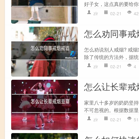
好子女，这点真的要给你
zlr
02-21
42
怎么劝同事戒
怎么劝说别人戒烟? 戒
除了传统的方法外，据统
zlr
02-21
4
怎么让长辈戒
家里八十多岁的奶奶坚持
不可忽视的。根据数据显
zlr
02-21
51