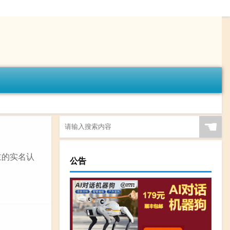
☚
主的实名认
公告