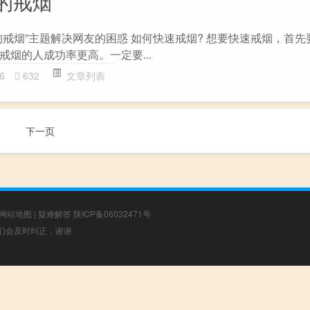
的戒烟
的戒烟”主题解决网友的困惑 如何快速戒烟? 想要快速戒烟，首先
烟的人成功率更高。一定要...
6
632
文章列表
下一页
网站地图
|
疑难解答
陕ICP备06032471号
，我们会及时纠正，谢谢