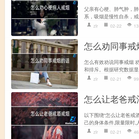
父亲有心梗、肺气肿，肺
系，吸烟是慢性自杀，戒
zlr
02-22
13
怎么劝同事戒
怎么有效劝说同事戒烟 
和排斥。根据研究数据显
zlr
02-21
99
怎么让老爸戒
以下围绕“怎么让老爸戒酒
己的身体条件,限量限时,人
zlr
02-21
46