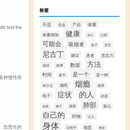
标签
不适
体重
产品
也会
ll find the
健康
体重增加
决心
口腔
可能会
吸烟者
宝宝
孩子
尼古丁
建议
患者
意志力
方法
数据
戒掉
效果
是一个
时间
是一种
春节
各种慢性疾
烟瘾
烟民
有什么
烟草
的人
症状
电子
的是
肺部
胎儿
肺癌
皮肤
精子
自己的
药物
让人
身体
、负责任的
都是
过程中
食欲