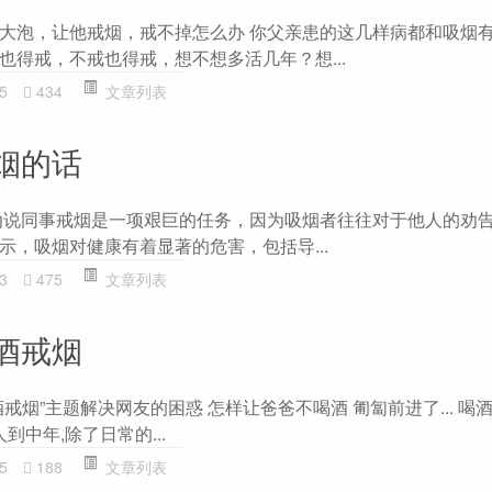
大泡，让他戒烟，戒不掉怎么办 你父亲患的这几样病都和吸烟
也得戒，不戒也得戒，想不想多活几年？想...
5
434
文章列表
烟的话
劝说同事戒烟是一项艰巨的任务，因为吸烟者往往对于他人的劝
示，吸烟对健康有着显著的危害，包括导...
3
475
文章列表
酒戒烟
戒烟”主题解决网友的困惑 怎样让爸爸不喝酒 匍匐前进了... 喝酒
到中年,除了日常的...
5
188
文章列表