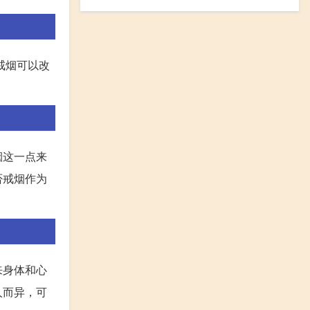
戒烟可以改
烟这一点来
否戒烟作为
来身体和心
人而异，可