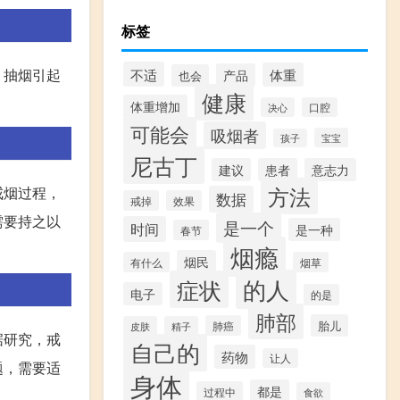
标签
不适
，抽烟引起
体重
产品
也会
健康
体重增加
决心
口腔
可能会
吸烟者
宝宝
孩子
尼古丁
建议
患者
意志力
方法
戒烟过程，
数据
戒掉
效果
需要持之以
是一个
时间
是一种
春节
烟瘾
烟民
有什么
烟草
的人
症状
电子
的是
肺部
胎儿
肺癌
皮肤
精子
据研究，戒
自己的
药物
让人
题，需要适
身体
都是
过程中
食欲