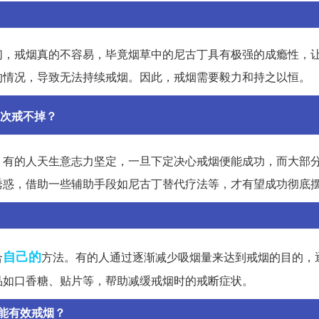
们，戒烟真的不容易，毕竟烟草中的尼古丁具有极强的成瘾性，
的情况，导致无法持续戒烟。因此，戒烟需要毅力和持之以恒。
次戒不掉？
。有的人天生意志力坚定，一旦下定决心戒烟便能成功，而大部
诱惑，借助一些辅助手段如尼古丁替代疗法等，才有望成功彻底
自己的
合
方法。有的人通过逐渐减少吸烟量来达到戒烟的目的，
品如口香糖、贴片等，帮助减缓戒烟时的戒断症状。
能有效戒烟？