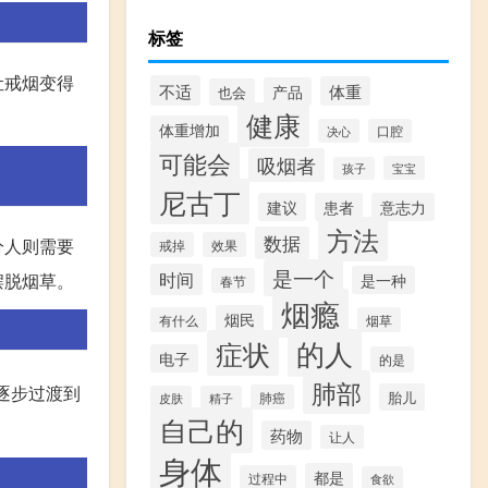
标签
让戒烟变得
不适
体重
产品
也会
健康
体重增加
决心
口腔
可能会
吸烟者
宝宝
孩子
尼古丁
建议
患者
意志力
方法
数据
分人则需要
戒掉
效果
是一个
时间
摆脱烟草。
是一种
春节
烟瘾
烟民
有什么
烟草
的人
症状
电子
的是
肺部
逐步过渡到
胎儿
肺癌
皮肤
精子
自己的
药物
让人
身体
都是
过程中
食欲