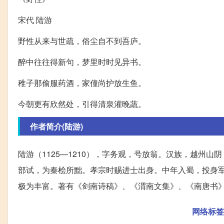
宋代 陆游
野性从来与世疏，俗尘自不到吾庐。
醉中往往得新句，梦里时时见异书。
稚子那偷服药酒，家僮尚护放生鱼。
今朝更有欣然处，引得清泉灌晚蔬。
作者简介(陆游)
陆游（1125—1210），字务观，号放翁。汉族，越州
部试，为秦桧所黜。孝宗时赐进士出身。中年入蜀，投身
极为丰富。著有《剑南诗稿》、《渭南文集》、《南唐书
网络标签