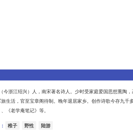
山阴（今浙江绍兴）人，南宋著名诗人。少时受家庭爱国思想熏陶
军旅生活，官至宝章阁待制。晚年退居家乡。创作诗歌今存九千
》、《老学庵笔记》等。
：
稚子
野性
陆游