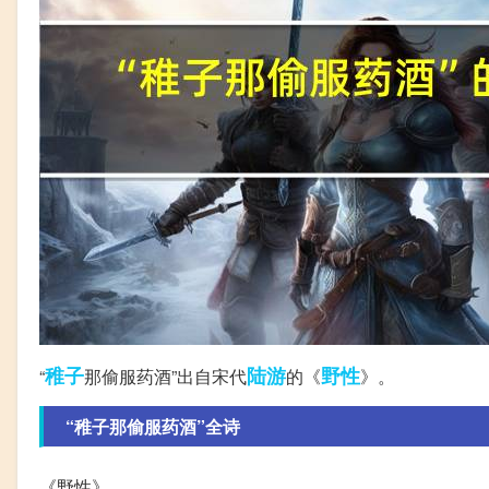
稚子
陆游
野性
“
那偷服药酒”出自宋代
的《
》。
“稚子那偷服药酒”全诗
《野性》