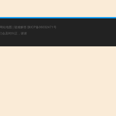
网站地图
|
疑难解答
陕ICP备06032471号
，我们会及时纠正，谢谢