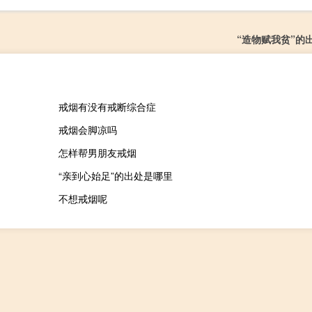
“造物赋我贫”的
戒烟有没有戒断综合症
戒烟会脚凉吗
怎样帮男朋友戒烟
“亲到心始足”的出处是哪里
不想戒烟呢