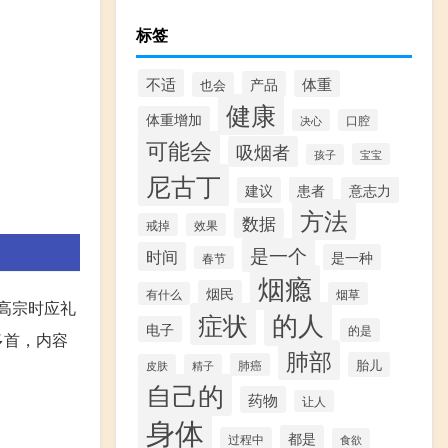
标签
不适
体重
产品
也会
健康
体重增加
决心
口腔
可能会
吸烟者
宝宝
孩子
尼古丁
建议
患者
意志力
方法
数据
戒掉
效果
是一个
时间
是一种
春节
烟瘾
烟民
有什么
烟草
，高宗时应礼
的人
症状
电子
的是
多首，内容
肺部
胎儿
肺癌
皮肤
精子
自己的
药物
让人
身体
都是
过程中
食欲