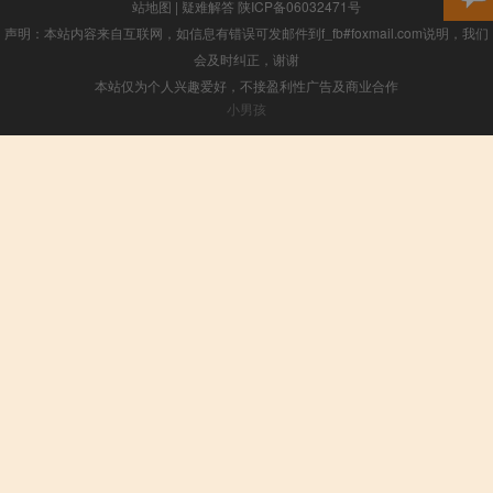
站地图
|
疑难解答
陕ICP备06032471号
声明：本站内容来自互联网，如信息有错误可发邮件到f_fb#foxmail.com说明，我们
会及时纠正，谢谢
本站仅为个人兴趣爱好，不接盈利性广告及商业合作
小男孩