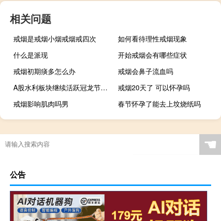
相关问题
戒烟是戒烟小烟戒烟戒四次
如何看待理性戒烟现象
什么是派现
开始戒烟会有哪些症状
戒烟初期痰多怎么办
戒烟会鼻子流血吗
A股水利板块继续活跃冠龙节能、巴安水务20CM一字涨停龙洲股份、龙泉股份、国统股份、青龙管业、顺控发展一字涨停
戒烟20天了 可以怀孕吗
戒烟影响肌肉吗男
春节怀孕了能去上坟烧纸吗
☚
公告