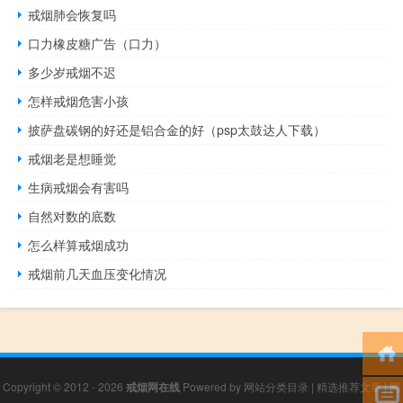
戒烟肺会恢复吗
口力橡皮糖广告（口力）
多少岁戒烟不迟
怎样戒烟危害小孩
披萨盘碳钢的好还是铝合金的好（psp太鼓达人下载）
戒烟老是想睡觉
生病戒烟会有害吗
自然对数的底数
怎么样算戒烟成功
戒烟前几天血压变化情况
Copyright © 2012 - 2026
戒烟网在线
Powered by
网站分类目录
|
精选推荐文章
|
网