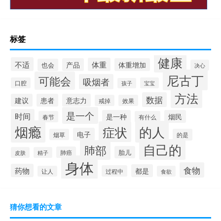
标签
健康
不适
体重
产品
体重增加
也会
决心
尼古丁
可能会
吸烟者
口腔
宝宝
孩子
方法
数据
建议
患者
意志力
戒掉
效果
是一个
时间
是一种
烟民
春节
有什么
烟瘾
的人
症状
电子
烟草
的是
自己的
肺部
胎儿
肺癌
皮肤
精子
身体
食物
药物
都是
过程中
让人
食欲
猜你想看的文章