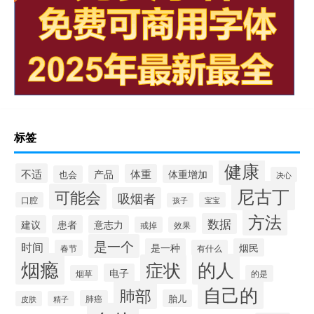
标签
健康
不适
体重
产品
体重增加
也会
决心
尼古丁
可能会
吸烟者
口腔
宝宝
孩子
方法
数据
建议
患者
意志力
戒掉
效果
是一个
时间
是一种
烟民
春节
有什么
烟瘾
的人
症状
电子
烟草
的是
自己的
肺部
胎儿
肺癌
皮肤
精子