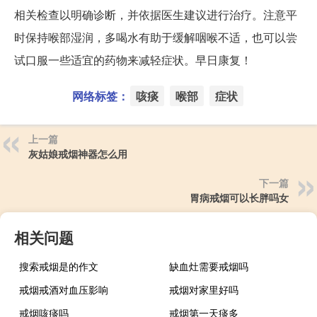
相关检查以明确诊断，并依据医生建议进行治疗。注意平
时保持喉部湿润，多喝水有助于缓解咽喉不适，也可以尝
试口服一些适宜的药物来减轻症状。早日康复！
网络标签：
咳痰
喉部
症状
上一篇
灰姑娘戒烟神器怎么用
下一篇
胃病戒烟可以长胖吗女
相关问题
搜索戒烟是的作文
缺血灶需要戒烟吗
戒烟戒酒对血压影响
戒烟对家里好吗
戒烟咳痰吗
戒烟第一天痰多