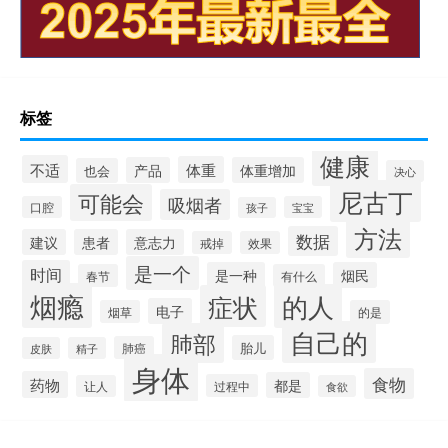
标签
健康
不适
体重
产品
体重增加
也会
决心
尼古丁
可能会
吸烟者
口腔
宝宝
孩子
方法
数据
建议
患者
意志力
戒掉
效果
是一个
时间
是一种
烟民
春节
有什么
烟瘾
的人
症状
电子
烟草
的是
自己的
肺部
胎儿
肺癌
皮肤
精子
身体
食物
药物
都是
过程中
让人
食欲