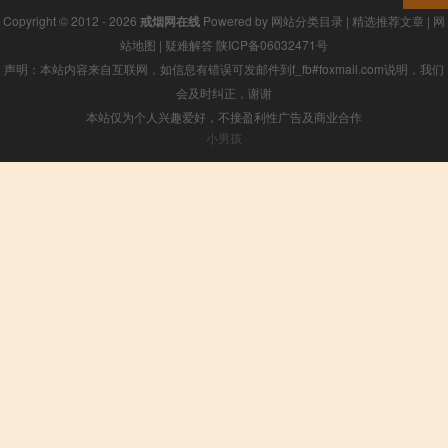
Copyright © 2012 - 2026
戒烟网在线
Powered by
网站分类目录
|
精选推荐文章
|
网
站地图
|
疑难解答
陕ICP备06032471号
声明：本站内容来自互联网，如信息有错误可发邮件到f_fb#foxmail.com说明，我们
会及时纠正，谢谢
本站仅为个人兴趣爱好，不接盈利性广告及商业合作
小男孩