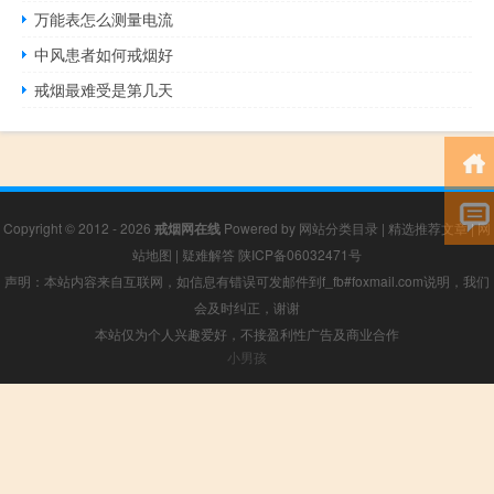
万能表怎么测量电流
中风患者如何戒烟好
戒烟最难受是第几天
Copyright © 2012 - 2026
戒烟网在线
Powered by
网站分类目录
|
精选推荐文章
|
网
站地图
|
疑难解答
陕ICP备06032471号
声明：本站内容来自互联网，如信息有错误可发邮件到f_fb#foxmail.com说明，我们
会及时纠正，谢谢
本站仅为个人兴趣爱好，不接盈利性广告及商业合作
小男孩