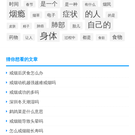
是一个
时间
是一种
烟民
春节
有什么
烟瘾
的人
症状
电子
烟草
的是
自己的
肺部
胎儿
肺癌
皮肤
精子
身体
食物
药物
都是
过程中
让人
食欲
猜你想看的文章
戒烟后厌食怎么办
戒烟动机越强越难戒烟吗
戒烟成功的多吗
深圳冬天潮湿吗
鹧鸪菜是什么意思
戒烟能导致头晕吗
怎么戒烟能长寿吗