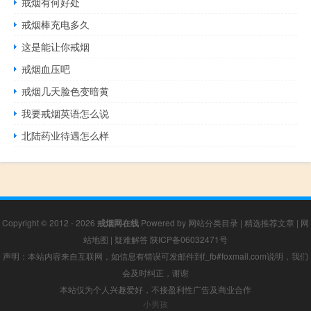
戒烟有何好处
戒烟棒充电多久
这是能让你戒烟
戒烟血压吧
戒烟几天脸色变暗黄
我要戒烟英语怎么说
北陆药业待遇怎么样
Copyright © 2012 - 2026
戒烟网在线
Powered by
网站分类目录
|
精选推荐文章
|
网
站地图
|
疑难解答
陕ICP备06032471号
声明：本站内容来自互联网，如信息有错误可发邮件到f_fb#foxmail.com说明，我们
会及时纠正，谢谢
本站仅为个人兴趣爱好，不接盈利性广告及商业合作
小男孩