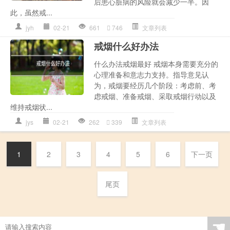
后患心脏病的风险就会减少一半。因
此，虽然戒...
jyh
02-21
661
746
文章列表
戒烟什么好办法
什么办法戒烟最好 戒烟本身需要充分的
心理准备和意志力支持。指导意见认
为，戒烟要经历几个阶段：考虑前、考
虑戒烟、准备戒烟、采取戒烟行动以及
维持戒烟状...
jys
02-21
262
339
文章列表
1
2
3
4
5
6
下一页
尾页
☚