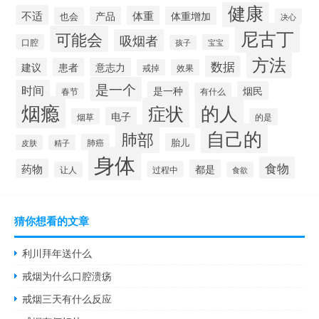
健康
不适
体重
产品
体重增加
也会
决心
尼古丁
可能会
吸烟者
口腔
宝宝
孩子
方法
数据
建议
患者
意志力
戒掉
效果
是一个
时间
是一种
烟民
春节
有什么
烟瘾
的人
症状
电子
烟草
的是
自己的
肺部
胎儿
肺癌
皮肤
精子
身体
食物
药物
都是
过程中
让人
食欲
猜你想看的文章
利川拜年送什么
戒烟为什么口腔溃疡
戒烟三天有什么反应