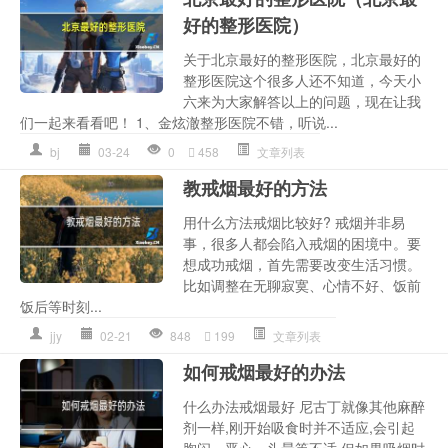
好的整形医院）
关于北京最好的整形医院，北京最好的
整形医院这个很多人还不知道，今天小
六来为大家解答以上的问题，现在让我
们一起来看看吧！ 1、金炫澈整形医院不错，听说...
bj
03-24
0
458
文章列表
教戒烟最好的方法
用什么方法戒烟比较好? 戒烟并非易
事，很多人都会陷入戒烟的困境中。要
想成功戒烟，首先需要改变生活习惯。
比如调整在无聊寂寞、心情不好、饭前
饭后等时刻...
jjy
02-21
848
199
文章列表
如何戒烟最好的办法
什么办法戒烟最好 尼古丁就像其他麻醉
剂一样,刚开始吸食时并不适应,会引起