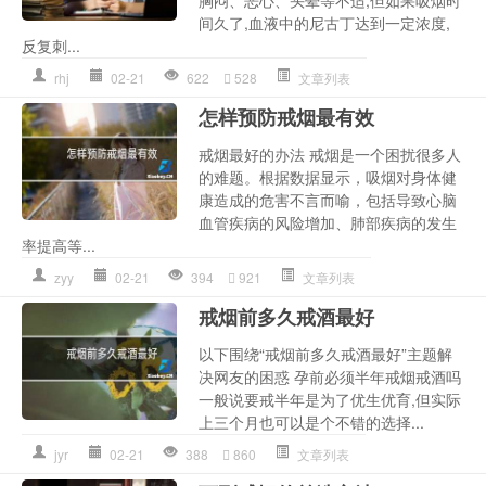
胸闷、恶心、头晕等不适,但如果吸烟时
间久了,血液中的尼古丁达到一定浓度,
反复刺...
rhj
02-21
622
528
文章列表
怎样预防戒烟最有效
戒烟最好的办法 戒烟是一个困扰很多人
的难题。根据数据显示，吸烟对身体健
康造成的危害不言而喻，包括导致心脑
血管疾病的风险增加、肺部疾病的发生
率提高等...
zyy
02-21
394
921
文章列表
戒烟前多久戒酒最好
以下围绕“戒烟前多久戒酒最好”主题解
决网友的困惑 孕前必须半年戒烟戒酒吗
一般说要戒半年是为了优生优育,但实际
上三个月也可以是个不错的选择...
jyr
02-21
388
860
文章列表