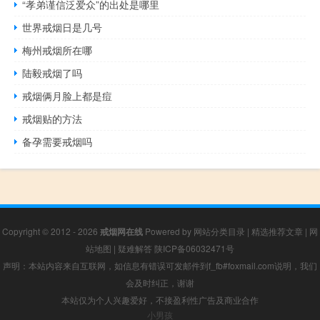
“孝弟谨信泛爱众”的出处是哪里
世界戒烟日是几号
梅州戒烟所在哪
陆毅戒烟了吗
戒烟俩月脸上都是痘
戒烟贴的方法
备孕需要戒烟吗
Copyright © 2012 - 2026
戒烟网在线
Powered by
网站分类目录
|
精选推荐文章
|
网
站地图
|
疑难解答
陕ICP备06032471号
声明：本站内容来自互联网，如信息有错误可发邮件到f_fb#foxmail.com说明，我们
会及时纠正，谢谢
本站仅为个人兴趣爱好，不接盈利性广告及商业合作
小男孩