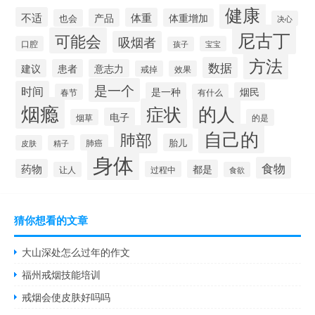
健康
不适
体重
产品
体重增加
也会
决心
尼古丁
可能会
吸烟者
口腔
宝宝
孩子
方法
数据
建议
患者
意志力
戒掉
效果
是一个
时间
是一种
烟民
春节
有什么
烟瘾
的人
症状
电子
烟草
的是
自己的
肺部
胎儿
肺癌
皮肤
精子
身体
食物
药物
都是
过程中
让人
食欲
猜你想看的文章
大山深处怎么过年的作文
福州戒烟技能培训
戒烟会使皮肤好吗吗