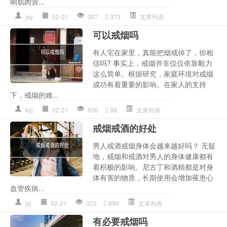
响肌肉营...
jsy
02-21
307
373
文章列表
可以戒烟吗
有人宅在家里，真能把烟戒掉了，你相
信吗? 事实上，戒烟并非仅仅依靠毅力
这么简单。根据研究，家庭环境对戒烟
成功有着重要的影响。在家人的支持
下，戒烟的难...
kyj
02-21
506
98
文章列表
戒烟戒酒的好处
男人戒酒戒烟身体会越来越好吗？ 无疑
地，戒烟和戒酒对男人的身体健康都有
着积极的影响。尼古丁和酒精都是对身
体有害的物质，长期使用会增加罹患心
血管疾病...
jyj
02-21
323
899
文章列表
有必要戒烟吗