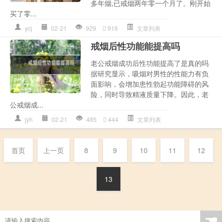
多年烟,已戒烟两年零一个月了。刚开始
买了零...
ycj
02-21
929
916
文章列表
戒烟后性功能能提高吗
老公戒烟成功后性功能提高了是真的吗
据研究显示，吸烟对男性的性能力有负
面影响，会增加患性勃起功能障碍的风
险，同时导致精液质量下降。因此，老
公戒烟成...
jyh
02-21
485
444
文章列表
首页
上一页
8
9
10
11
12
13
☚