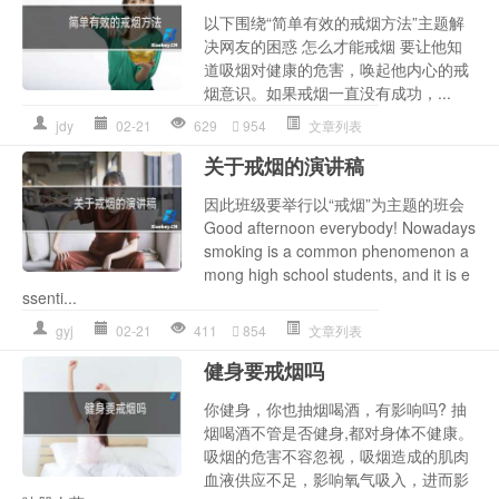
以下围绕“简单有效的戒烟方法”主题解
决网友的困惑 怎么才能戒烟 要让他知
道吸烟对健康的危害，唤起他内心的戒
烟意识。如果戒烟一直没有成功，...
jdy
02-21
629
954
文章列表
关于戒烟的演讲稿
因此班级要举行以“戒烟”为主题的班会
Good afternoon everybody! Nowadays
smoking is a common phenomenon a
mong high school students, and it is e
ssenti...
gyj
02-21
411
854
文章列表
健身要戒烟吗
你健身，你也抽烟喝酒，有影响吗? 抽
烟喝酒不管是否健身,都对身体不健康。
吸烟的危害不容忽视，吸烟造成的肌肉
血液供应不足，影响氧气吸入，进而影