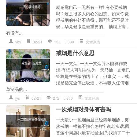
就感觉自己一无所有一样! 有必要戒烟
吗？这是很多人内心的困惑。如果你觉
得戒烟的好处不值得，那可能还不是时
候，毕竟健康是最重要的。 抽烟上瘾，
有没有...
yby
02-21
135
389
文章列表
戒烟是什么意思
一天一支烟- 一天一支烟并不能算作戒
烟 有些人可能会认为一天只抽一支烟已
经算是在戒烟的路上了，但事实上，戒
烟是指完全停止吸烟，不再吸入任何烟
草制品的...
jys
02-21
272
800
文章列表
一次戒烟对身体有害吗
一天最少一包烟而且已经四年烟龄，突
然戒烟一根都不抽会怎样? 说老实话,回
答这个问题我最有经验,因为我抽了二十