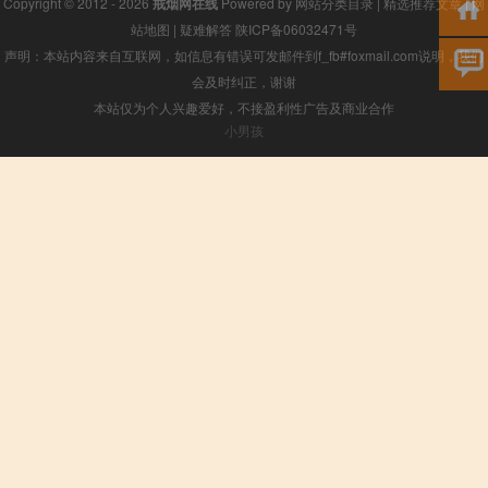
Copyright © 2012 - 2026
戒烟网在线
Powered by
网站分类目录
|
精选推荐文章
|
网
站地图
|
疑难解答
陕ICP备06032471号
声明：本站内容来自互联网，如信息有错误可发邮件到f_fb#foxmail.com说明，我们
会及时纠正，谢谢
本站仅为个人兴趣爱好，不接盈利性广告及商业合作
小男孩