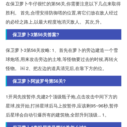
在保卫萝卜牛仔很忙的第56关,你需要注意以下几点来取得
胜利。 首先,合理安排防御塔的位置,将它们放在敌人经过
的必经之路上,以最大程度地消灭敌人。 其次,升。
保卫萝卜3第56关答案?
保卫萝卜3第56关攻略: 1、首先在萝卜的旁边建造一个雪
球炮塔,用来攻击旁边的土堆,等怪物要过去的时候,再转火
怪物。 ￼ 2、把左边的道具清完后,在靠下方的位。
保卫萝卜阿波罗号第56关?
1开局先按暂停,先建2个顶级瓶子炮,点击攻击中间下方的
星球,按开始,打掉星球后马上按暂停,应该剩95~96秒,暂停
后星球会自动引爆所有的建筑物,全部升到顶级... 1。