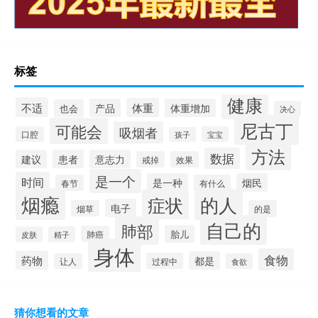
标签
健康
不适
体重
产品
体重增加
也会
决心
尼古丁
可能会
吸烟者
口腔
宝宝
孩子
方法
数据
建议
患者
意志力
戒掉
效果
是一个
时间
是一种
烟民
春节
有什么
烟瘾
的人
症状
电子
烟草
的是
自己的
肺部
胎儿
肺癌
皮肤
精子
身体
食物
药物
都是
过程中
让人
食欲
猜你想看的文章