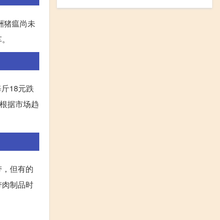
洲猪瘟尚未
车。
斤18元跌
但根据市场趋
带，但有的
带肉制品时