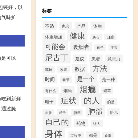
包装好，以
标签
的气味扩
不适
体重
产品
也会
健康
体重增加
决心
口腔
可能会
吸烟者
宝宝
孩子
尼古丁
肉是可以
建议
患者
意志力
方法
数据
戒掉
效果
是一个
时间
是一种
春节
烟瘾
烟民
有什么
烟草
的人
症状
能吃到新鲜
电子
的是
。通过腌
肺部
胎儿
肺癌
皮肤
精子
自己的
药物
让人
身体
都是
过程中
食欲