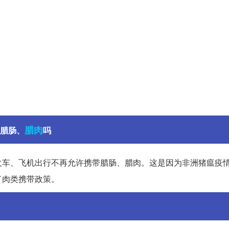
腊肉
带腊肠、
吗
火车、飞机出行不再允许携带腊肠、腊肉。这是因为非洲猪瘟疫
了肉类携带政策。