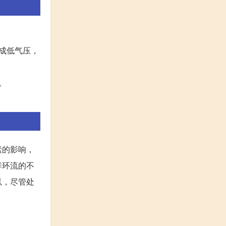
成低气压，
。
素的影响，
洋环流的不
以，尽管处