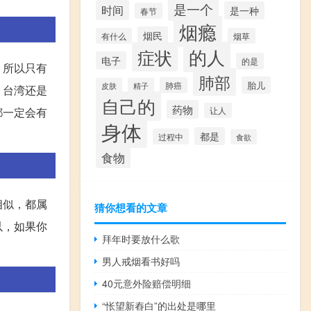
是一个
时间
是一种
春节
烟瘾
烟民
有什么
烟草
的人
症状
电子
的是
，所以只有
肺部
胎儿
肺癌
皮肤
精子
，台湾还是
自己的
药物
都一定会有
让人
身体
都是
过程中
食欲
食物
相似，都属
猜你想看的文章
以，如果你
拜年时要放什么歌
男人戒烟看书好吗
40元意外险赔偿明细
“怅望新舂白”的出处是哪里