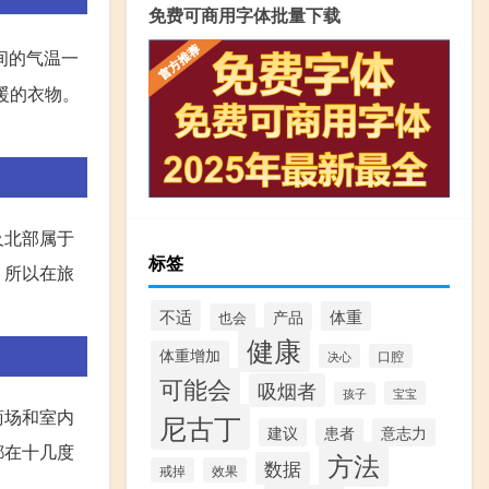
免费可商用字体批量下载
间的气温一
暖的衣物。
及北部属于
标签
。所以在旅
不适
体重
产品
也会
健康
体重增加
决心
口腔
可能会
吸烟者
宝宝
孩子
商场和室内
尼古丁
建议
患者
意志力
都在十几度
方法
数据
戒掉
效果