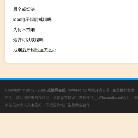
最全戒烟法
iqos电子烟能戒烟吗
为何不戒烟
烟弹可以戒烟吗
戒烟后牙龈出血怎么办
Copyright © 2012 - 2026
戒烟网在线
Powered by
网站分类目录
|
精选推荐文章
|
声明：本站内容来自互联网，如信息有错误可发邮件到f_fb#foxmail.com说明
本站仅为个人兴趣爱好，不接盈利性广告及商业合作