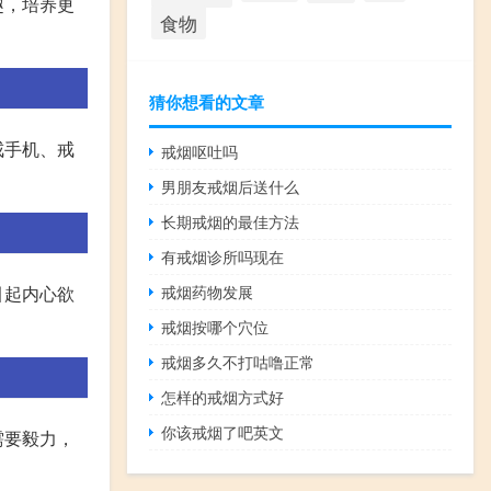
趣，培养更
食物
猜你想看的文章
戒手机、戒
戒烟呕吐吗
男朋友戒烟后送什么
长期戒烟的最佳方法
有戒烟诊所吗现在
戒烟药物发展
引起内心欲
戒烟按哪个穴位
戒烟多久不打咕噜正常
怎样的戒烟方式好
你该戒烟了吧英文
需要毅力，