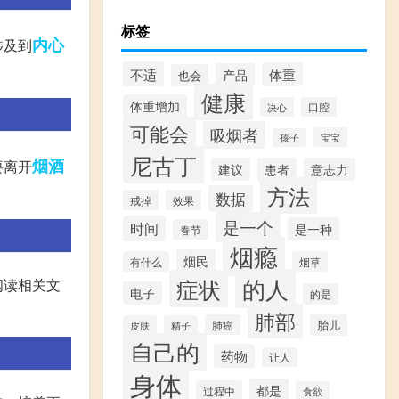
标签
内心
涉及到
不适
体重
产品
也会
健康
体重增加
决心
口腔
可能会
吸烟者
宝宝
孩子
尼古丁
烟酒
要离开
建议
患者
意志力
方法
数据
戒掉
效果
是一个
时间
是一种
春节
烟瘾
烟民
有什么
烟草
的人
症状
阅读相关文
电子
的是
肺部
胎儿
肺癌
皮肤
精子
自己的
药物
让人
身体
都是
过程中
食欲