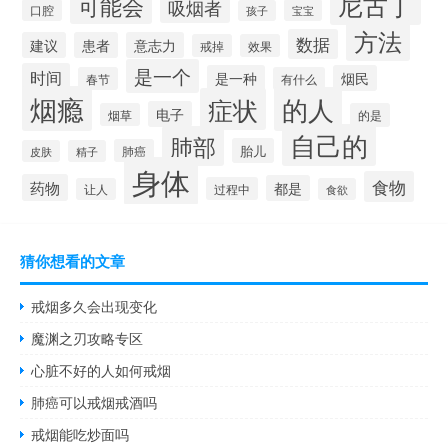
尼古丁
可能会
吸烟者
口腔
宝宝
孩子
方法
数据
建议
患者
意志力
戒掉
效果
是一个
时间
是一种
烟民
春节
有什么
烟瘾
的人
症状
电子
烟草
的是
自己的
肺部
胎儿
肺癌
皮肤
精子
身体
食物
药物
都是
过程中
让人
食欲
猜你想看的文章
戒烟多久会出现变化
魔渊之刃攻略专区
心脏不好的人如何戒烟
肺癌可以戒烟戒酒吗
戒烟能吃炒面吗