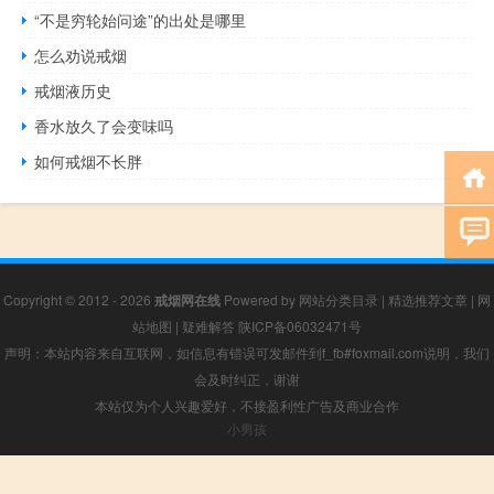
“不是穷轮始问途”的出处是哪里
怎么劝说戒烟
戒烟液历史
香水放久了会变味吗
如何戒烟不长胖
Copyright © 2012 - 2026
戒烟网在线
Powered by
网站分类目录
|
精选推荐文章
|
网
站地图
|
疑难解答
陕ICP备06032471号
声明：本站内容来自互联网，如信息有错误可发邮件到f_fb#foxmail.com说明，我们
会及时纠正，谢谢
本站仅为个人兴趣爱好，不接盈利性广告及商业合作
小男孩