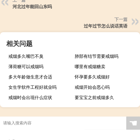
河北过年能回山东吗
下一篇
过年过节怎么说话英语
相关问题
戒烟多久嘴巴不臭
肺部有结节需要戒烟吗
薄荷糖可以戒烟吗
哪里有戒烟糖卖
多大年龄做生意才合适
怀孕要多久戒烟好
女生学软件工程好就业吗
戒烟开始会恶心吗
戒烟时会出现什么症状
要宝宝之前戒烟多久
☚