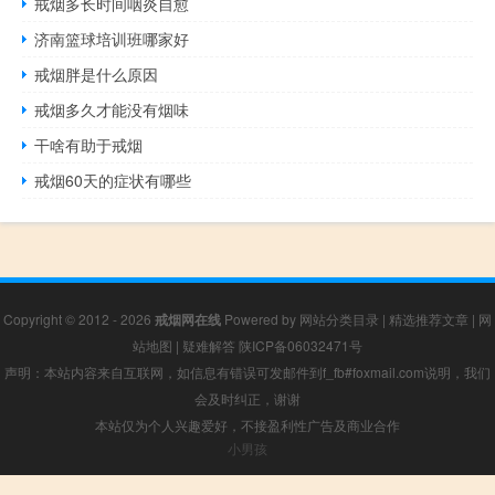
戒烟多长时间咽炎自愈
济南篮球培训班哪家好
戒烟胖是什么原因
戒烟多久才能没有烟味
干啥有助于戒烟
戒烟60天的症状有哪些
Copyright © 2012 - 2026
戒烟网在线
Powered by
网站分类目录
|
精选推荐文章
|
网
站地图
|
疑难解答
陕ICP备06032471号
声明：本站内容来自互联网，如信息有错误可发邮件到f_fb#foxmail.com说明，我们
会及时纠正，谢谢
本站仅为个人兴趣爱好，不接盈利性广告及商业合作
小男孩