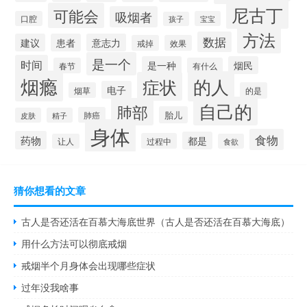
尼古丁
可能会
吸烟者
口腔
宝宝
孩子
方法
数据
建议
患者
意志力
戒掉
效果
是一个
时间
是一种
烟民
春节
有什么
烟瘾
的人
症状
电子
烟草
的是
自己的
肺部
胎儿
肺癌
皮肤
精子
身体
食物
药物
都是
过程中
让人
食欲
猜你想看的文章
古人是否还活在百慕大海底世界（古人是否还活在百慕大海底）
用什么方法可以彻底戒烟
戒烟半个月身体会出现哪些症状
过年没我啥事