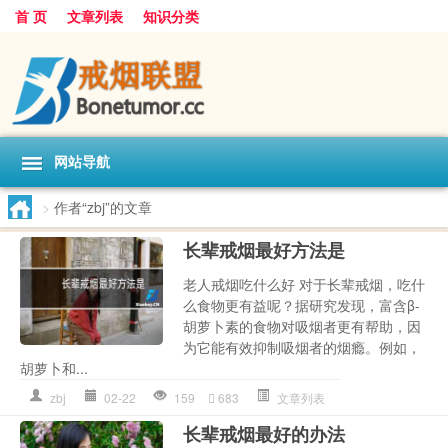
首 页
文章列表
知识分类
网站导航
>
作者“zbj”的文章
长辈戒烟最好方法是
老人戒烟吃什么好 对于长辈戒烟，吃什
么食物更有益呢？据研究发现，富含β-
胡萝卜素的食物对吸烟者更有帮助，因
为它能有效抑制吸烟者的烟瘾。例如，
胡萝卜和...
zbj
02-22
159
683
文章列表
长辈戒烟最好的办法