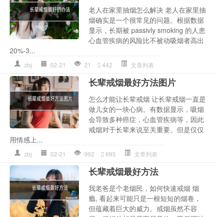
老人在家里抽烟怎么解决 老人在家里抽
烟确实是一个很常见的问题。根据数据
显示，长期被 passivly smoking 的人患
心血管疾病的风险比不被动吸烟者高出
20%-3...
zbj
02-21
21
442
文章列表
长辈戒烟最好方法图片
怎么才能让长辈戒烟 让长辈戒烟一直是
做儿女的一块心病。有数据显示，吸烟
会导致多种癌症，心血管疾病等，因此
戒烟对于长辈来说至关重要。但是仅仅
用情感上...
zbj
02-21
992
695
文章列表
长辈戒烟最好方法
我老爸是个老烟民，如何快速戒烟 烟
瘾, 看起来可能只是一根短短的烟卷，
但蕴藏着巨大的威力。戒烟虽然不容