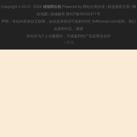
Copyright © 2012 - 2026
戒烟网在线
Powered by
网站分类目录
|
精选推荐文章
|
网
站地图
|
疑难解答
陕ICP备06032471号
声明：本站内容来自互联网，如信息有错误可发邮件到f_fb#foxmail.com说明，我们
会及时纠正，谢谢
本站仅为个人兴趣爱好，不接盈利性广告及商业合作
小男孩