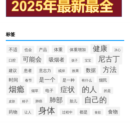
标签
健康
不适
体重
产品
体重增加
也会
决心
尼古丁
可能会
吸烟者
口腔
宝宝
孩子
方法
数据
建议
患者
意志力
戒掉
效果
是一个
时间
是一种
烟民
春节
有什么
烟瘾
的人
症状
电子
烟草
的是
自己的
肺部
胎儿
肺癌
皮肤
精子
身体
食物
药物
都是
过程中
让人
食欲