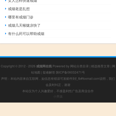
女人怎样快速戒烟
戒烟老是乱想
哪里有戒烟门诊
戒烟几天喉咙凉快了
有什么药可以帮助戒烟
Copyright © 2012 - 2026
戒烟网在线
Powered by
网站分类目录
|
精选推荐文章
|
网
站地图
|
疑难解答
陕ICP备06032471号
声明：本站内容来自互联网，如信息有错误可发邮件到f_fb#foxmail.com说明，我们
会及时纠正，谢谢
本站仅为个人兴趣爱好，不接盈利性广告及商业合作
小男孩