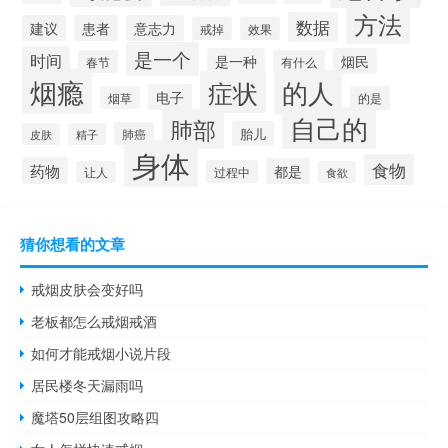
方法
数据
建议
患者
意志力
戒掉
效果
是一个
时间
是一种
烟民
春节
有什么
烟瘾
的人
症状
电子
烟草
的是
自己的
肺部
胎儿
肺癌
皮肤
精子
身体
食物
药物
都是
过程中
让人
食欲
猜你想看的文章
戒烟皮肤会变好吗
老板都怎么戒烟戒酒
如何才能戒烟小说片段
居民楼冬天漏雨吗
魔塔50层组图攻略四