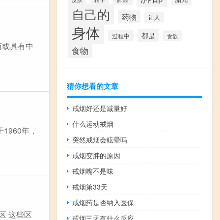
自己的
药物
让人
身体
都是
过程中
食欲
历或具有中
食物
猜你想看的文章
戒烟好还是减量好
什么运动戒烟
1960年，
突然戒烟会眩晕吗
戒烟变胖的原因
戒烟嘴不是味
戒烟第33天
戒烟药是否纳入医保
江区 这些区
戒烟三天有什么反应