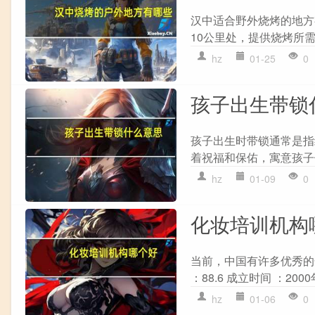
汉中适合野外烧烤的地方
10公里处，提供烧烤所需的
hz
01-25
0
孩子出生带锁
孩子出生时带锁通常是指
着祝福和保佑，寓意孩子
hz
01-09
0
化妆培训机构
当前，中国有许多优秀的
：88.6 成立时间 ：200
hz
01-06
0