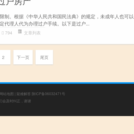
过户房产
限制。根据《中华人民共和国民法典》的规定，未成年人也可以
定代理人代为办理过户手续。以下是过户...
794
文章列表
2
下一页
尾页
网站地图
|
疑难解答
陕ICP备06032471号
，我们会及时纠正，谢谢