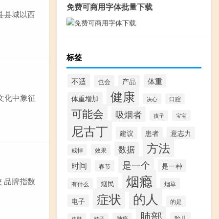
免费可商用字体批量下载
县县城以西
标签
不适
体重
产品
也会
健康
文化中象征
体重增加
决心
口腔
可能会
吸烟者
宝宝
孩子
尼古丁
建议
患者
意志力
方法
数据
戒掉
效果
是一个
时间
是一种
春节
烟瘾
 品牌指数
烟民
有什么
烟草
的人
症状
电子
的是
肺部
胎儿
肺癌
皮肤
精子