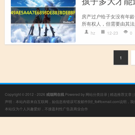
孩子多大才能
房产过户给子女没有年龄
所有权人，但需要由其法
hz
12-23
0
1
Copyright © 2012 - 2026
戒烟网在线
Powered by
网站分类目录
|
精选推荐文章
|
声明：本站内容来自互联网，如信息有错误可发邮件到f_fb#foxmail.com说明
本站仅为个人兴趣爱好，不接盈利性广告及商业合作