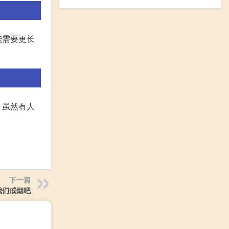
能需要更长
。虽然有人
。
下一篇
我们戒烟吧