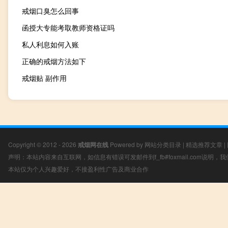
戒烟口臭怎么回事
函授大专能考取教师资格证吗
私人利息如何入账
正确的戒烟方法如下
戒烟贴 副作用
Copyright © 2012 - 2026
戒烟网在线
Powered by
网站分类目录
|
精选推荐文章
|
声明：本站内容来自互联网，如信息有错误可发邮件到f_fb#foxmail.com说明
本站仅为个人兴趣爱好，不接盈利性广告及商业合作