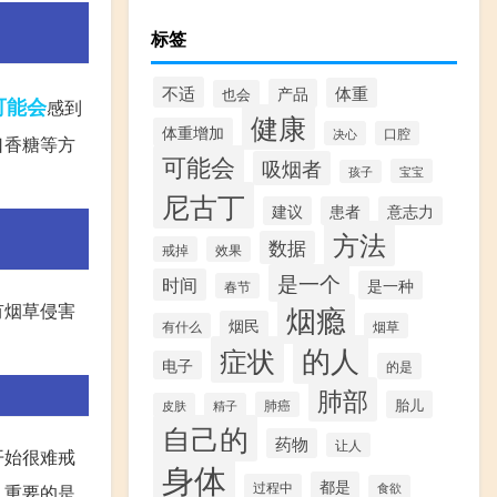
标签
不适
体重
产品
也会
可能会
感到
健康
体重增加
决心
口腔
口香糖等方
可能会
吸烟者
宝宝
孩子
尼古丁
建议
患者
意志力
方法
数据
戒掉
效果
是一个
时间
是一种
春节
烟瘾
有烟草侵害
烟民
有什么
烟草
的人
症状
电子
的是
肺部
胎儿
肺癌
皮肤
精子
自己的
药物
让人
开始很难戒
身体
都是
过程中
食欲
。重要的是