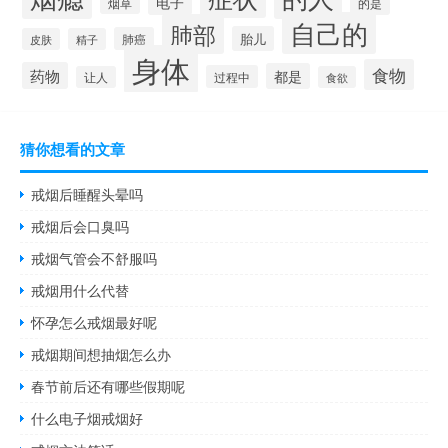
电子
烟草
的是
自己的
肺部
胎儿
肺癌
皮肤
精子
身体
食物
药物
都是
过程中
让人
食欲
猜你想看的文章
戒烟后睡醒头晕吗
戒烟后会口臭吗
戒烟气管会不舒服吗
戒烟用什么代替
怀孕怎么戒烟最好呢
戒烟期间想抽烟怎么办
春节前后还有哪些假期呢
什么电子烟戒烟好