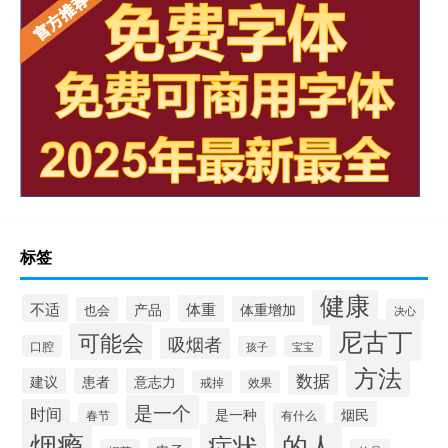
标签
健康
不适
体重
产品
体重增加
也会
决心
尼古丁
可能会
吸烟者
口腔
宝宝
孩子
方法
数据
建议
患者
意志力
戒掉
效果
是一个
时间
是一种
烟民
春节
有什么
烟瘾
的人
症状