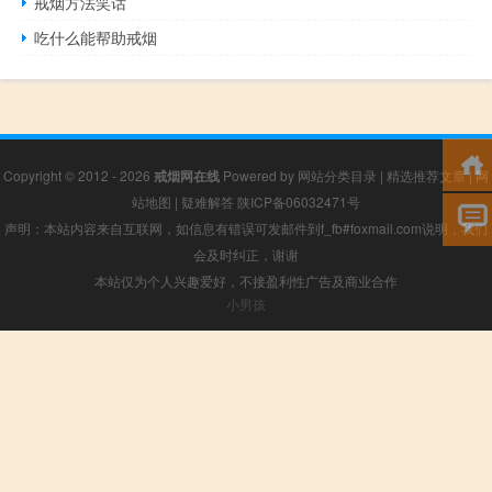
戒烟方法笑话
吃什么能帮助戒烟
Copyright © 2012 - 2026
戒烟网在线
Powered by
网站分类目录
|
精选推荐文章
|
网
站地图
|
疑难解答
陕ICP备06032471号
声明：本站内容来自互联网，如信息有错误可发邮件到f_fb#foxmail.com说明，我们
会及时纠正，谢谢
本站仅为个人兴趣爱好，不接盈利性广告及商业合作
小男孩