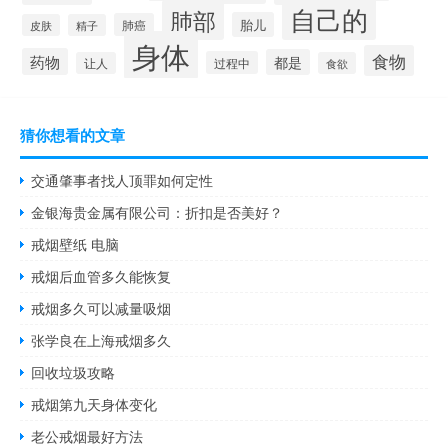
自己的
肺部
胎儿
肺癌
皮肤
精子
身体
食物
药物
都是
过程中
让人
食欲
猜你想看的文章
交通肇事者找人顶罪如何定性
金银海贵金属有限公司：折扣是否美好？
戒烟壁纸 电脑
戒烟后血管多久能恢复
戒烟多久可以减量吸烟
张学良在上海戒烟多久
回收垃圾攻略
戒烟第九天身体变化
老公戒烟最好方法