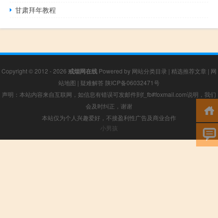
甘肃拜年教程
Copyright © 2012 - 2026
戒烟网在线
Powered by
网站分类目录
|
精选推荐文章
|
网
站地图
|
疑难解答
陕ICP备06032471号
声明：本站内容来自互联网，如信息有错误可发邮件到f_fb#foxmail.com说明，我们
会及时纠正，谢谢
本站仅为个人兴趣爱好，不接盈利性广告及商业合作
小男孩