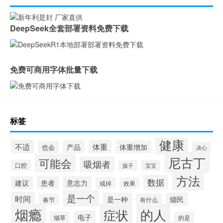
DeepSeek全套部署资料免费下载
免费可商用字体批量下载
标签
健康
不适
体重
产品
体重增加
也会
决心
尼古丁
可能会
吸烟者
口腔
宝宝
孩子
方法
数据
建议
患者
意志力
戒掉
效果
是一个
时间
是一种
烟民
春节
有什么
烟瘾
的人
症状
电子
烟草
的是