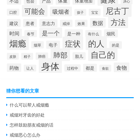
不适
体重
产品
体重增加
也会
决心
尼古丁
可能会
吸烟者
口腔
宝宝
孩子
方法
数据
建议
患者
意志力
戒掉
效果
是一个
时间
是一种
烟民
春节
有什么
烟瘾
的人
症状
电子
烟草
的是
自己的
肺部
胎儿
肺癌
皮肤
精子
身体
食物
药物
都是
过程中
让人
食欲
猜你想看的文章
什么可以帮人戒烟瘾
戒烟对牙齿的好处
怎样鼓励朋友戒烟的话
戒烟恶心怎么办