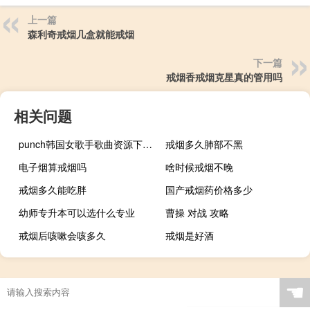
上一篇
森利奇戒烟几盒就能戒烟
下一篇
戒烟香戒烟克星真的管用吗
相关问题
punch韩国女歌手歌曲资源下载（punch韩国女歌手）
戒烟多久肺部不黑
电子烟算戒烟吗
啥时候戒烟不晚
戒烟多久能吃胖
国产戒烟药价格多少
幼师专升本可以选什么专业
曹操 对战 攻略
戒烟后咳嗽会咳多久
戒烟是好酒
☚