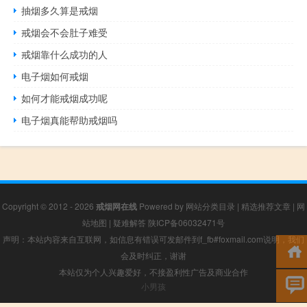
抽烟多久算是戒烟
戒烟会不会肚子难受
戒烟靠什么成功的人
电子烟如何戒烟
如何才能戒烟成功呢
电子烟真能帮助戒烟吗
Copyright © 2012 - 2026
戒烟网在线
Powered by
网站分类目录
|
精选推荐文章
|
网
站地图
|
疑难解答
陕ICP备06032471号
声明：本站内容来自互联网，如信息有错误可发邮件到f_fb#foxmail.com说明，我们
会及时纠正，谢谢
本站仅为个人兴趣爱好，不接盈利性广告及商业合作
小男孩