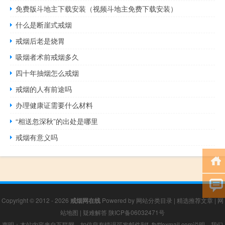
免费版斗地主下载安装（视频斗地主免费下载安装）
什么是断崖式戒烟
戒烟后老是烧胃
吸烟者术前戒烟多久
四十年抽烟怎么戒烟
戒烟的人有前途吗
办理健康证需要什么材料
“相送忽深秋”的出处是哪里
戒烟有意义吗
Copyright © 2012 - 2026
戒烟网在线
Powered by
网站分类目录
|
精选推荐文章
|
网
站地图
|
疑难解答
陕ICP备06032471号
声明：本站内容来自互联网，如信息有错误可发邮件到f_fb#foxmail.com说明，我们