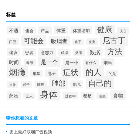
标签
健康
不适
体重
产品
体重增加
也会
决心
尼古丁
可能会
吸烟者
口腔
宝宝
孩子
方法
数据
建议
患者
意志力
戒掉
效果
是一个
时间
是一种
烟民
春节
有什么
烟瘾
的人
症状
电子
烟草
的是
自己的
肺部
胎儿
肺癌
皮肤
精子
身体
食物
药物
都是
过程中
让人
食欲
猜你想看的文章
史上最好戒烟广告视频