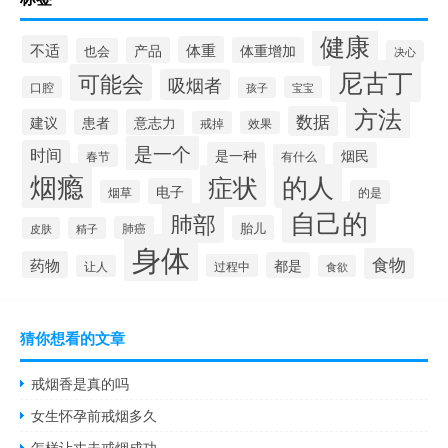
健康
不适
体重
产品
体重增加
也会
决心
尼古丁
可能会
吸烟者
口腔
宝宝
孩子
方法
数据
建议
患者
意志力
戒掉
效果
是一个
时间
是一种
烟民
春节
有什么
烟瘾
的人
症状
电子
烟草
的是
自己的
肺部
胎儿
肺癌
皮肤
精子
身体
食物
药物
都是
过程中
让人
食欲
猜你想看的文章
戒烟香是真的吗
女生怀孕前戒烟多久
怎样让丈夫戒烟成功