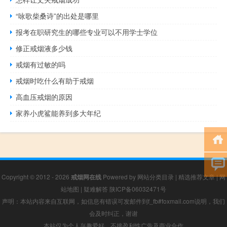
“咏歌柴桑诗”的出处是哪里
报考在职研究生的哪些专业可以不用学士学位
修正戒烟液多少钱
戒烟有过敏的吗
戒烟时吃什么有助于戒烟
高血压戒烟的原因
家养小虎鲨能养到多大年纪
Copyright © 2012 - 2026
戒烟网在线
Powered by
网站分类目录
|
精选推荐文章
|
网
站地图
|
疑难解答
陕ICP备06032471号
声明：本站内容来自互联网，如信息有错误可发邮件到f_fb#foxmail.com说明，我们
会及时纠正，谢谢
本站仅为个人兴趣爱好，不接盈利性广告及商业合作