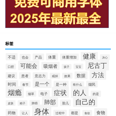
标签
健康
不适
体重
产品
体重增加
也会
决心
尼古丁
可能会
吸烟者
口腔
宝宝
孩子
方法
数据
建议
患者
意志力
戒掉
效果
是一个
时间
是一种
烟民
春节
有什么
烟瘾
的人
症状
电子
烟草
的是
自己的
肺部
胎儿
肺癌
皮肤
精子
身体
食物
药物
都是
过程中
让人
食欲