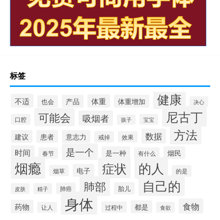
标签
健康
不适
体重
产品
体重增加
也会
决心
尼古丁
可能会
吸烟者
口腔
宝宝
孩子
方法
数据
建议
患者
意志力
戒掉
效果
是一个
时间
是一种
烟民
春节
有什么
烟瘾
的人
症状
电子
烟草
的是
自己的
肺部
胎儿
肺癌
皮肤
精子
身体
食物
药物
都是
过程中
让人
食欲