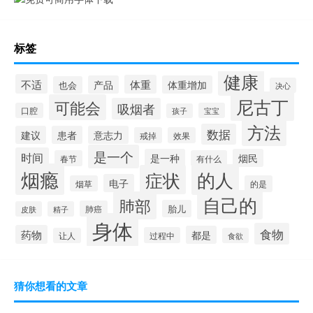
标签
健康
不适
体重
产品
体重增加
也会
决心
尼古丁
可能会
吸烟者
口腔
宝宝
孩子
方法
数据
建议
患者
意志力
戒掉
效果
是一个
时间
是一种
烟民
春节
有什么
烟瘾
的人
症状
电子
烟草
的是
自己的
肺部
胎儿
肺癌
皮肤
精子
身体
食物
药物
都是
过程中
让人
食欲
猜你想看的文章