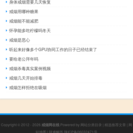
身体戒烟需要几天恢复
戒烟用哪种糖果
戒烟能不能减肥
怀孕能多吃柠檬吗冬天
戒烟是恶心
听起来好像多个GPU协同工作的日子已经结束了
要给老公拜年吗
戒烟杀毒真实案例视频
戒烟几天开始排毒
戒烟怎样拒绝在吸烟
Copyright © 2012 - 2026
戒烟网在线
Powered by
网站分类目录
|
精选推荐文章
|
网
站地图
|
疑难解答
陕ICP备06032471号