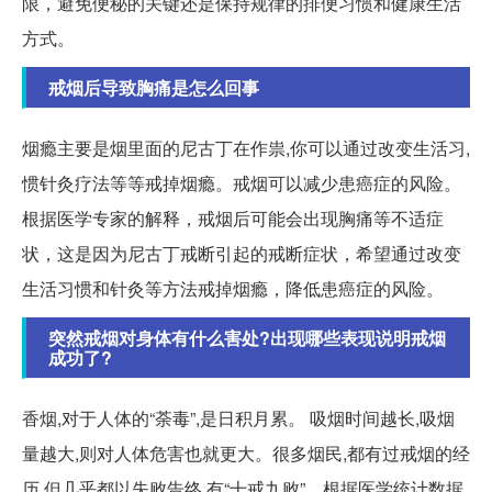
限，避免便秘的关键还是保持规律的排便习惯和健康生活
方式。
戒烟后导致胸痛是怎么回事
烟瘾主要是烟里面的尼古丁在作祟,你可以通过改变生活习,
惯针灸疗法等等戒掉烟瘾。戒烟可以减少患癌症的风险。
根据医学专家的解释，戒烟后可能会出现胸痛等不适症
状，这是因为尼古丁戒断引起的戒断症状，希望通过改变
生活习惯和针灸等方法戒掉烟瘾，降低患癌症的风险。
突然戒烟对身体有什么害处?出现哪些表现说明戒烟
成功了?
香烟,对于人体的“荼毒”,是日积月累。 吸烟时间越长,吸烟
量越大,则对人体危害也就更大。很多烟民,都有过戒烟的经
历,但几乎都以失败告终,有“十戒九败”。根据医学统计数据