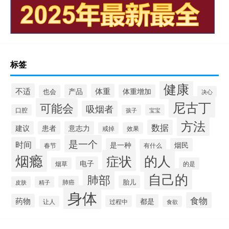
标签
健康
不适
体重
产品
体重增加
也会
决心
尼古丁
可能会
吸烟者
口腔
宝宝
孩子
方法
数据
建议
患者
意志力
戒掉
效果
是一个
时间
是一种
烟民
春节
有什么
烟瘾
的人
症状
电子
烟草
的是
自己的
肺部
胎儿
肺癌
皮肤
精子
身体
食物
药物
都是
过程中
让人
食欲