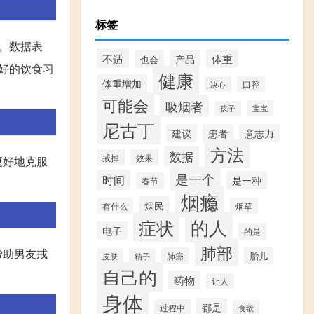
标签
。数据表
不适
体重
产品
也会
好的饮食习
健康
体重增加
决心
口腔
可能会
吸烟者
宝宝
孩子
尼古丁
建议
患者
意志力
方法
数据
戒掉
效果
更好地克服
是一个
时间
是一种
春节
烟瘾
烟民
有什么
烟草
的人
症状
电子
的是
肺部
帮助男友戒
胎儿
肺癌
皮肤
精子
自己的
药物
让人
身体
都是
过程中
食欲