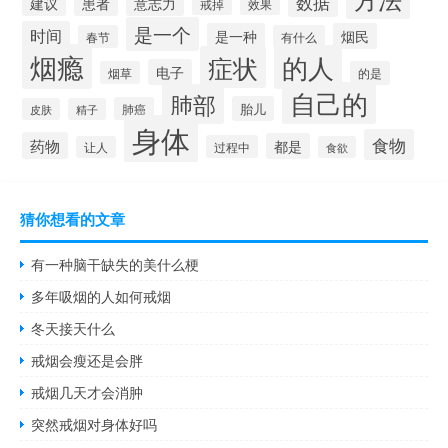
数据
建议
患者
意志力
戒掉
效果
是一个
时间
是一种
烟民
春节
有什么
烟瘾
的人
症状
电子
烟草
的是
自己的
肺部
胎儿
肺癌
皮肤
精子
身体
食物
药物
都是
过程中
让人
食欲
猜你想看的文章
有一种脑干缺失的美什么梗
多年吸烟的人如何戒烟
冬天接天什么
戒烟会瘦还是会胖
戒烟几天才会消肿
突然戒烟对身体好吗