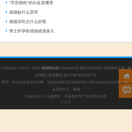
“芳容艳粉”的出处是哪里
戒烟贴什么原理
戒烟后吃点什么好呢
男士怀孕前戒烟戒酒多久
Copyright © 2012 - 2026
戒烟网在线
Powered by
网站分类目录
|
精选推荐文章
|
网
站地图
|
疑难解答
陕ICP备06032471号
声明：本站内容来自互联网，如信息有错误可发邮件到f_fb#foxmail.com说明，我们
会及时纠正，谢谢
本站仅为个人兴趣爱好，不接盈利性广告及商业合作
小男孩