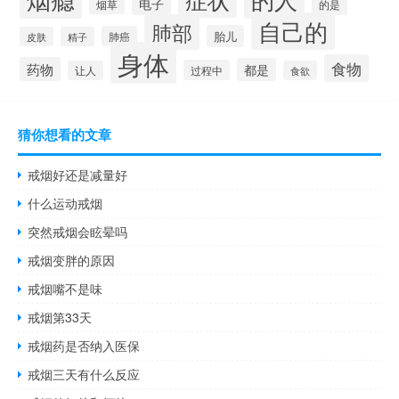
电子
烟草
的是
自己的
肺部
胎儿
肺癌
皮肤
精子
身体
食物
药物
都是
过程中
让人
食欲
猜你想看的文章
戒烟好还是减量好
什么运动戒烟
突然戒烟会眩晕吗
戒烟变胖的原因
戒烟嘴不是味
戒烟第33天
戒烟药是否纳入医保
戒烟三天有什么反应