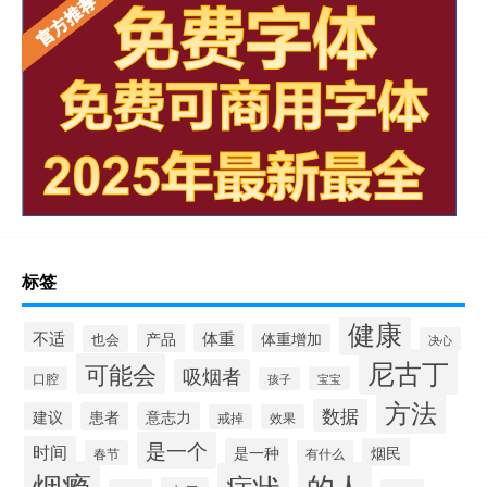
标签
健康
不适
体重
产品
体重增加
也会
决心
尼古丁
可能会
吸烟者
口腔
宝宝
孩子
方法
数据
建议
患者
意志力
戒掉
效果
是一个
时间
是一种
烟民
春节
有什么
烟瘾
的人
症状