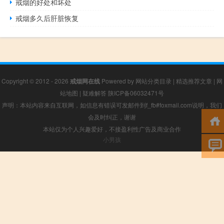
戒烟的好处和坏处
戒烟多久后肝脏恢复
Copyright © 2012 - 2026
戒烟网在线
Powered by
网站分类目录
|
精选推荐文章
|
网
站地图
|
疑难解答
陕ICP备06032471号
声明：本站内容来自互联网，如信息有错误可发邮件到f_fb#foxmail.com说明，我们
会及时纠正，谢谢
本站仅为个人兴趣爱好，不接盈利性广告及商业合作
小男孩