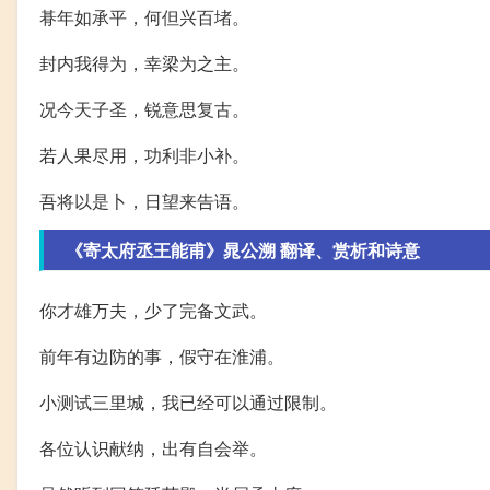
朞年如承平，何但兴百堵。
封内我得为，幸梁为之主。
况今天子圣，锐意思复古。
若人果尽用，功利非小补。
吾将以是卜，日望来告语。
《寄太府丞王能甫》晁公溯 翻译、赏析和诗意
你才雄万夫，少了完备文武。
前年有边防的事，假守在淮浦。
小测试三里城，我已经可以通过限制。
各位认识献纳，出有自会举。