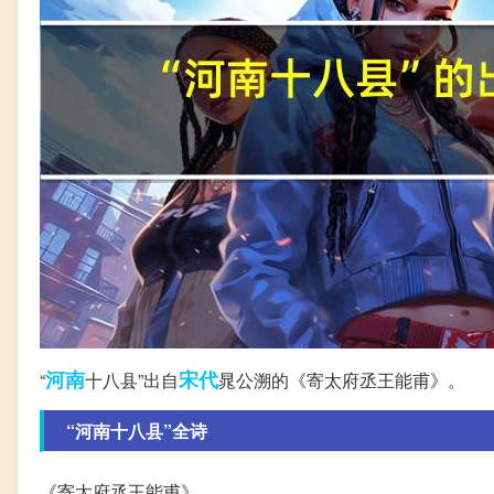
河南
宋代
“
十八县”出自
晁公溯的《寄太府丞王能甫》。
“河南十八县”全诗
《寄太府丞王能甫》