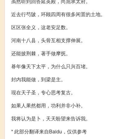
虽然听到回答延英殿，尚屈承太府。
近去行芍陂，环顾四周有很多闲置的土地。
区区张全义，这老安足数。
河南十八县，头骨互相支撑伸展。
还能披荆棘，著手做摩抚。
朞年像天下太平，为什么只兴百堵。
封内我能做，到梁是主。
现在天子圣，专心思考复古。
如果人果然都用，功利并非小补。
我将认为是卜，天天盼望来告诉我。
* 此部分翻译来自Baidu，仅供参考