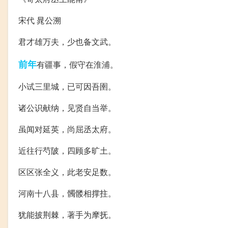
宋代 晁公溯
君才雄万夫，少也备文武。
前年
有疆事，假守在淮浦。
小试三里城，已可因吾圉。
诸公识献纳，见贤自当举。
虽闻对延英，尚屈丞太府。
近往行芍陂，四顾多旷土。
区区张全义，此老安足数。
河南十八县，髑髅相撑拄。
犹能披荆棘，著手为摩抚。