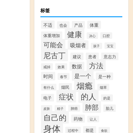
标签
不适
体重
产品
也会
健康
体重增加
决心
口腔
可能会
吸烟者
宝宝
孩子
尼古丁
建议
患者
意志力
方法
数据
戒掉
效果
是一个
时间
是一种
春节
烟瘾
烟民
有什么
烟草
的人
症状
电子
的是
肺部
胎儿
肺癌
皮肤
精子
自己的
药物
让人
身体
都是
过程中
食欲