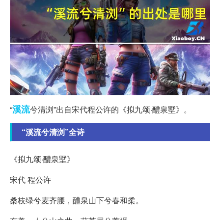
溪流
“
兮清浏”出自宋代程公许的《拟九颂·醴泉墅》。
“溪流兮清浏”全诗
《拟九颂·醴泉墅》
宋代 程公许
桑枝绿兮麦齐腰，醴泉山下兮春和柔。