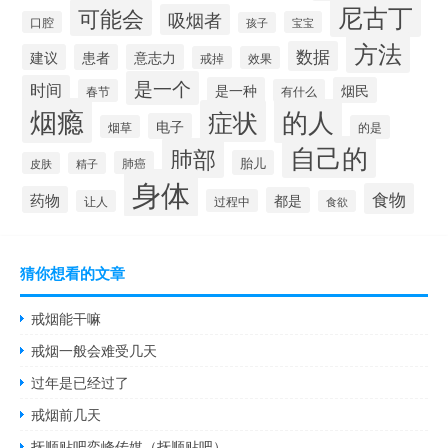
尼古丁
可能会
吸烟者
口腔
宝宝
孩子
方法
数据
建议
患者
意志力
戒掉
效果
是一个
时间
是一种
烟民
春节
有什么
烟瘾
的人
症状
电子
烟草
的是
自己的
肺部
胎儿
肺癌
皮肤
精子
身体
食物
药物
都是
过程中
让人
食欲
猜你想看的文章
戒烟能干嘛
戒烟一般会难受几天
过年是已经过了
戒烟前几天
抚顺贴吧奕峰传媒（抚顺贴吧）