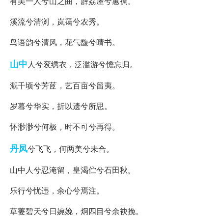
有美一人兮山之曲，薜荔屋兮蕙裯。
溪流兮清浏，岚霭兮农秀。
鸟语韵兮清风，花气馥兮晴书。
山中
人兮衮绣衣，泛滥游兮憺忘归。
溉千顷兮芳茝，艺百亩兮留夷。
岁暮兮华实，折以遗兮所思。
怀渺渺兮何极，时不可兮再得。
丹凤
兮飞飞，何两美兮未合。
山中人兮忍淹留，皇渴伫兮石田秋。
乐行兮忧违，余心兮焉注。
草萋碧天兮日婉娩，炯四目兮余袂挽。