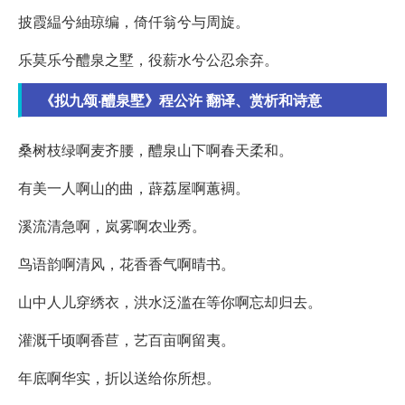
披霞緼兮紬琼编，倚仟翁兮与周旋。
乐莫乐兮醴泉之墅，役薪水兮公忍余弃。
《拟九颂·醴泉墅》程公许 翻译、赏析和诗意
桑树枝绿啊麦齐腰，醴泉山下啊春天柔和。
有美一人啊山的曲，薜荔屋啊蕙裯。
溪流清急啊，岚雾啊农业秀。
鸟语韵啊清风，花香香气啊晴书。
山中人儿穿绣衣，洪水泛滥在等你啊忘却归去。
灌溉千顷啊香苣，艺百亩啊留夷。
年底啊华实，折以送给你所想。