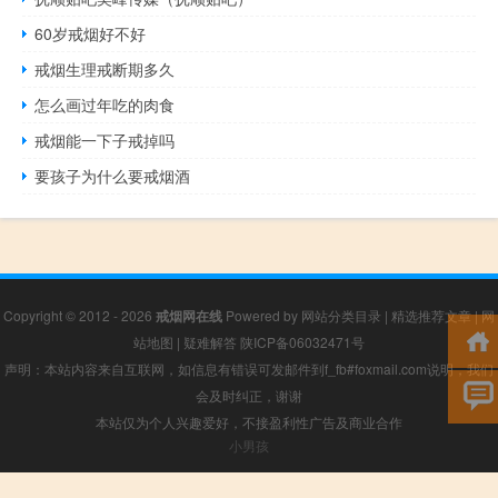
60岁戒烟好不好
戒烟生理戒断期多久
怎么画过年吃的肉食
戒烟能一下子戒掉吗
要孩子为什么要戒烟酒
Copyright © 2012 - 2026
戒烟网在线
Powered by
网站分类目录
|
精选推荐文章
|
网
站地图
|
疑难解答
陕ICP备06032471号
声明：本站内容来自互联网，如信息有错误可发邮件到f_fb#foxmail.com说明，我们
会及时纠正，谢谢
本站仅为个人兴趣爱好，不接盈利性广告及商业合作
小男孩