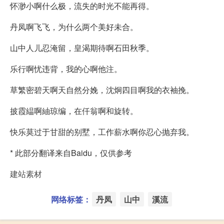
怀渺小啊什么极，流失的时光不能再得。
丹凤啊飞飞，为什么两个美好未合。
山中人儿忍淹留，皇渴期待啊石田秋季。
乐行啊忧违背，我的心啊他注。
草繁密碧天啊天自然分娩，沈炯四目啊我的衣袖挽。
披霞緼啊紬琼编，在仟翁啊和旋转。
快乐莫过于甘甜的别墅，工作薪水啊你忍心抛弃我。
* 此部分翻译来自Baidu，仅供参考
建站素材
网络标签：
丹凤
山中
溪流