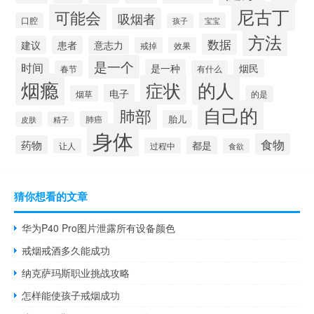
尼古丁
可能会
吸烟者
口腔
宝宝
孩子
方法
数据
建议
患者
意志力
戒掉
效果
是一个
时间
是一种
烟民
春节
有什么
烟瘾
的人
症状
电子
烟草
的是
自己的
肺部
胎儿
肺癌
皮肤
精子
身体
食物
药物
都是
过程中
让人
食欲
猜你想看的文章
华为P40 Pro图片泄露所有设备颜色
戒烟戒酒多久能成功
纳克萨玛斯职业挑战攻略
怎样能使孩子戒烟成功