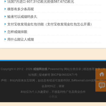
法国7月进口 607.31亿欧元前值587.67亿欧元
梯形有多少条高呢
输液可以戒烟吗多久
支付宝收发现金红包功能（支付宝收发现金红包怎么开通）
怎样戒烟掉眼
用什么能让人戒烟
Copyright © 2012 - 2026
戒烟网在线
Powered by
网站分类目录
|
精选推荐文章
|
网
站地图
|
疑难解答
陕ICP备06032471号
声明：本站内容来自互联网，如信息有错误可发邮件到f_fb#foxmail.com说明，我们
会及时纠正，谢谢
本站仅为个人兴趣爱好，不接盈利性广告及商业合作
小男孩