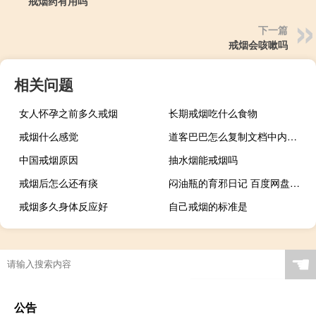
戒烟药有用吗
下一篇
戒烟会咳嗽吗
相关问题
女人怀孕之前多久戒烟
长期戒烟吃什么食物
戒烟什么感觉
道客巴巴怎么复制文档中内容（道客巴巴怎么免费复制）
中国戒烟原因
抽水烟能戒烟吗
戒烟后怎么还有痰
闷油瓶的育邪日记 百度网盘（闷油瓶的育邪日记）
戒烟多久身体反应好
自己戒烟的标准是
☚
公告