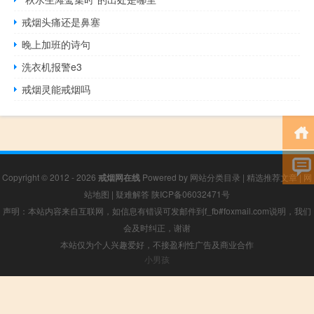
戒烟头痛还是鼻塞
晚上加班的诗句
洗衣机报警e3
戒烟灵能戒烟吗
Copyright © 2012 - 2026
戒烟网在线
Powered by
网站分类目录
|
精选推荐文章
|
网
站地图
|
疑难解答
陕ICP备06032471号
声明：本站内容来自互联网，如信息有错误可发邮件到f_fb#foxmail.com说明，我们
会及时纠正，谢谢
本站仅为个人兴趣爱好，不接盈利性广告及商业合作
小男孩