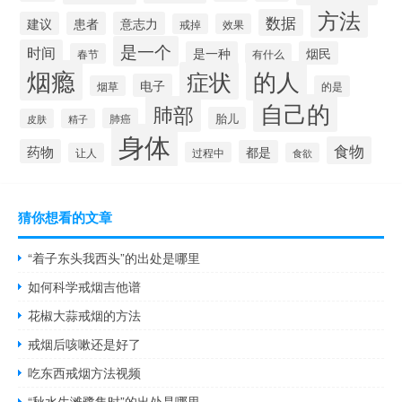
方法
数据
建议
患者
意志力
戒掉
效果
是一个
时间
是一种
烟民
春节
有什么
烟瘾
的人
症状
电子
烟草
的是
自己的
肺部
胎儿
肺癌
皮肤
精子
身体
食物
药物
都是
过程中
让人
食欲
猜你想看的文章
“着子东头我西头”的出处是哪里
如何科学戒烟吉他谱
花椒大蒜戒烟的方法
戒烟后咳嗽还是好了
吃东西戒烟方法视频
“秋水生滩鹭集时”的出处是哪里