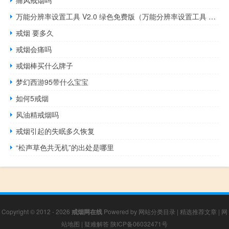
痛风戒烟吗
万能分辨率设置工具 V2.0 绿色免费版（万能分辨率设置工具 V2.0 绿色免费版功能简介）
戒烟 要多久
戒烟会痛吗
戒烟棒买什么牌子
梦幻西游95带什么宝宝
如何5戒烟
风油精戒烟吗
戒烟引起的失眠多久恢复
“松声草色共无机”的出处是哪里
Copyright © 2012 - 2026
戒烟网在线
Powered by
网站分类目录
|
精选推荐文章
|
网
站地图
|
疑难解答
陕ICP备06032471号