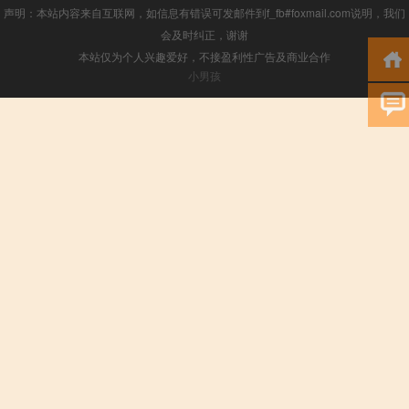
声明：本站内容来自互联网，如信息有错误可发邮件到f_fb#foxmail.com说明，我们
会及时纠正，谢谢
本站仅为个人兴趣爱好，不接盈利性广告及商业合作
小男孩