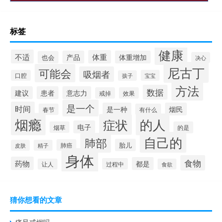
标签
健康
不适
体重
产品
体重增加
也会
决心
尼古丁
可能会
吸烟者
口腔
宝宝
孩子
方法
数据
建议
患者
意志力
戒掉
效果
是一个
时间
是一种
烟民
春节
有什么
烟瘾
的人
症状
电子
烟草
的是
自己的
肺部
胎儿
肺癌
皮肤
精子
身体
食物
药物
都是
过程中
让人
食欲
猜你想看的文章