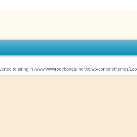
erted to string in
/www/wwwroot/bonetumor.cc/wp-content/themes/Loo