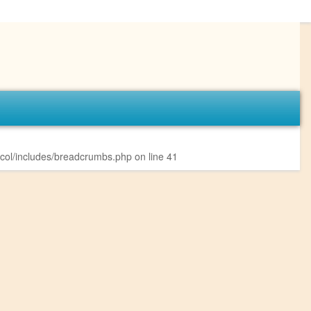
col/includes/breadcrumbs.php
on line
41