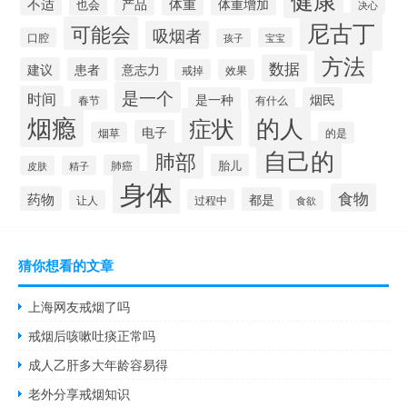
不适
体重
产品
体重增加
也会
决心
尼古丁
可能会
吸烟者
口腔
宝宝
孩子
方法
数据
建议
患者
意志力
戒掉
效果
是一个
时间
是一种
烟民
春节
有什么
烟瘾
的人
症状
电子
烟草
的是
自己的
肺部
胎儿
肺癌
皮肤
精子
身体
食物
药物
都是
过程中
让人
食欲
猜你想看的文章
上海网友戒烟了吗
戒烟后咳嗽吐痰正常吗
成人乙肝多大年龄容易得
老外分享戒烟知识