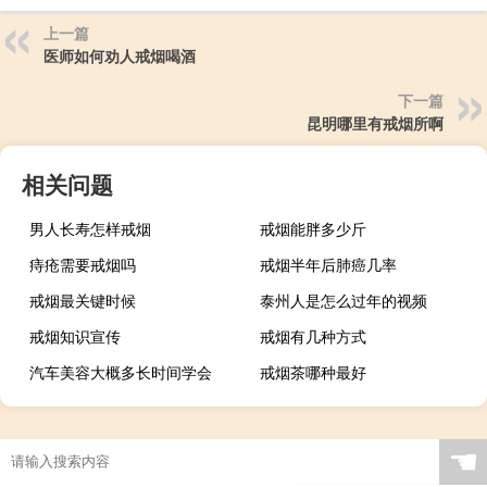
上一篇
医师如何劝人戒烟喝酒
下一篇
昆明哪里有戒烟所啊
相关问题
男人长寿怎样戒烟
戒烟能胖多少斤
痔疮需要戒烟吗
戒烟半年后肺癌几率
戒烟最关键时候
泰州人是怎么过年的视频
戒烟知识宣传
戒烟有几种方式
汽车美容大概多长时间学会
戒烟茶哪种最好
☚