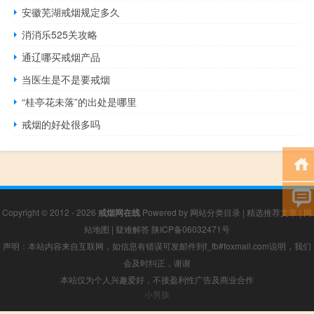
安徽芜湖戒烟规定多久
消消乐525关攻略
通辽哪买戒烟产品
当医生是不是要戒烟
“桂亭花未落”的出处是哪里
戒烟的好处很多吗
Copyright © 2012 - 2026
戒烟网在线
Powered by
网站分类目录
|
精选推荐文章
|
网
站地图
|
疑难解答
陕ICP备06032471号
声明：本站内容来自互联网，如信息有错误可发邮件到f_fb#foxmail.com说明，我们
会及时纠正，谢谢
本站仅为个人兴趣爱好，不接盈利性广告及商业合作
小男孩