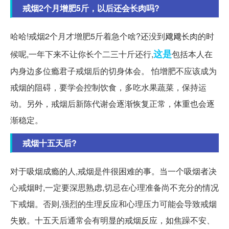
戒烟2个月增肥5斤，以后还会长肉吗?
哈哈!戒烟2个月才增肥5斤着急个啥?还没到飕飕长肉的时
这是
候呢,一年下来不让你长个二三十斤还行,
包括本人在
内身边多位瘾君子戒烟后的切身体会。 怕增肥不应该成为
戒烟的阻碍，要学会控制饮食，多吃水果蔬菜，保持运
动。另外，戒烟后新陈代谢会逐渐恢复正常，体重也会逐
渐稳定。
戒烟十五天后?
对于吸烟成瘾的人,戒烟是件很困难的事。当一个吸烟者决
心戒烟时,一定要深思熟虑,切忌在心理准备尚不充分的情况
下戒烟。否则,强烈的生理反应和心理压力可能会导致戒烟
失败。十五天后通常会有明显的戒烟反应，如焦躁不安、