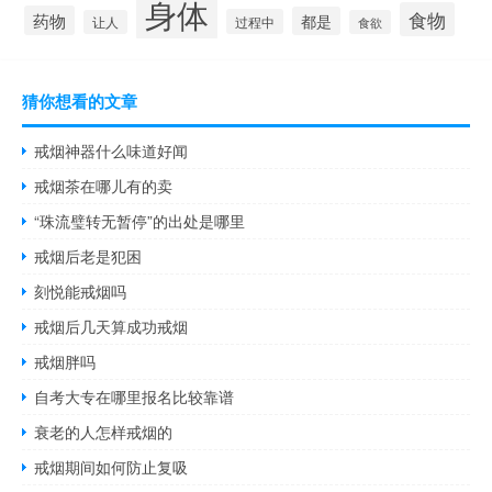
身体
食物
药物
都是
过程中
让人
食欲
猜你想看的文章
戒烟神器什么味道好闻
戒烟茶在哪儿有的卖
“珠流璧转无暂停”的出处是哪里
戒烟后老是犯困
刻悦能戒烟吗
戒烟后几天算成功戒烟
戒烟胖吗
自考大专在哪里报名比较靠谱
衰老的人怎样戒烟的
戒烟期间如何防止复吸