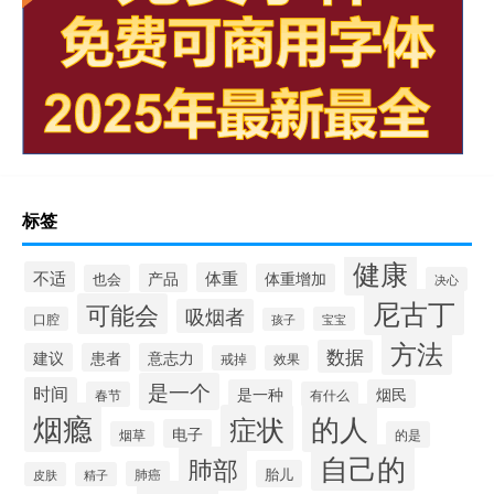
标签
健康
不适
体重
产品
体重增加
也会
决心
尼古丁
可能会
吸烟者
口腔
宝宝
孩子
方法
数据
建议
患者
意志力
戒掉
效果
是一个
时间
是一种
烟民
春节
有什么
烟瘾
的人
症状
电子
烟草
的是
自己的
肺部
胎儿
肺癌
皮肤
精子