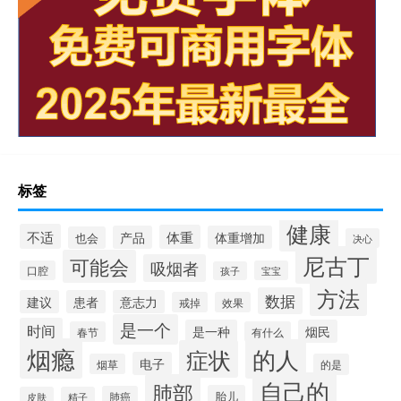
标签
健康
不适
体重
产品
体重增加
也会
决心
尼古丁
可能会
吸烟者
口腔
宝宝
孩子
方法
数据
建议
患者
意志力
戒掉
效果
是一个
时间
是一种
烟民
春节
有什么
烟瘾
的人
症状
电子
烟草
的是
自己的
肺部
胎儿
肺癌
皮肤
精子