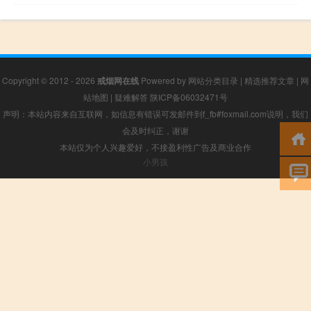
Copyright © 2012 - 2026
戒烟网在线
Powered by
网站分类目录
|
精选推荐文章
|
网
站地图
|
疑难解答
陕ICP备06032471号
声明：本站内容来自互联网，如信息有错误可发邮件到f_fb#foxmail.com说明，我们
会及时纠正，谢谢
本站仅为个人兴趣爱好，不接盈利性广告及商业合作
小男孩