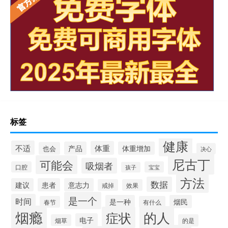
标签
健康
不适
体重
产品
体重增加
也会
决心
尼古丁
可能会
吸烟者
口腔
宝宝
孩子
方法
数据
建议
患者
意志力
戒掉
效果
是一个
时间
是一种
烟民
春节
有什么
烟瘾
的人
症状
电子
烟草
的是