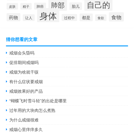
自己的
肺部
胎儿
肺癌
皮肤
精子
身体
食物
药物
都是
过程中
让人
食欲
猜你想看的文章
戒烟会头昏吗
促排期间戒烟吗
戒烟为啥就干咳
有什么症状要戒烟
戒烟效果好的产品
“蝴蝶飞时雪斗轻”的出处是哪里
过年用的大块肉怎么煮熟
为什么戒烟很难
戒烟心里痒痒多久