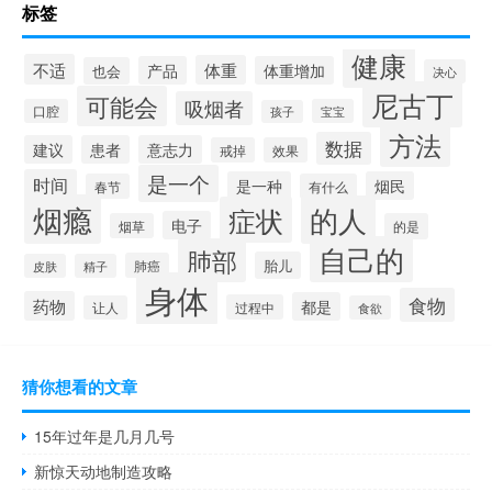
标签
健康
不适
体重
产品
体重增加
也会
决心
尼古丁
可能会
吸烟者
口腔
宝宝
孩子
方法
数据
建议
患者
意志力
戒掉
效果
是一个
时间
是一种
烟民
春节
有什么
烟瘾
的人
症状
电子
烟草
的是
自己的
肺部
胎儿
肺癌
皮肤
精子
身体
食物
药物
都是
过程中
让人
食欲
猜你想看的文章
15年过年是几月几号
新惊天动地制造攻略