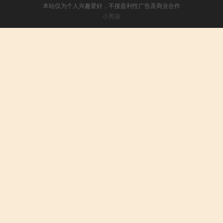
本站仅为个人兴趣爱好，不接盈利性广告及商业合作
小男孩