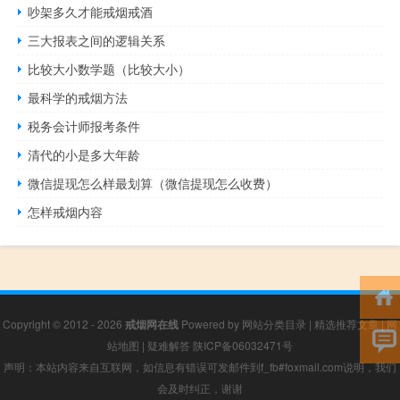
吵架多久才能戒烟戒酒
三大报表之间的逻辑关系
比较大小数学题（比较大小）
最科学的戒烟方法
税务会计师报考条件
清代的小是多大年龄
微信提现怎么样最划算（微信提现怎么收费）
怎样戒烟内容
Copyright © 2012 - 2026
戒烟网在线
Powered by
网站分类目录
|
精选推荐文章
|
网
站地图
|
疑难解答
陕ICP备06032471号
声明：本站内容来自互联网，如信息有错误可发邮件到f_fb#foxmail.com说明，我们
会及时纠正，谢谢