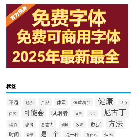
标签
健康
不适
体重
产品
体重增加
也会
决心
尼古丁
可能会
吸烟者
口腔
宝宝
孩子
方法
数据
建议
患者
意志力
戒掉
效果
是一个
时间
是一种
烟民
春节
有什么