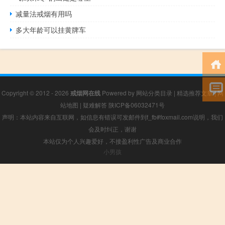
减量法戒烟有用吗
多大年龄可以挂黄牌车
Copyright © 2012 - 2026
戒烟网在线
Powered by
网站分类目录
|
精选推荐文章
|
网
站地图
|
疑难解答
陕ICP备06032471号
声明：本站内容来自互联网，如信息有错误可发邮件到f_fb#foxmail.com说明，我们
会及时纠正，谢谢
本站仅为个人兴趣爱好，不接盈利性广告及商业合作
小男孩