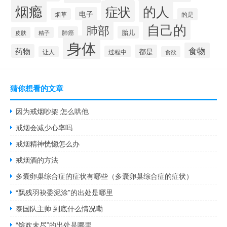
烟瘾
的人
症状
电子
烟草
的是
自己的
肺部
胎儿
肺癌
皮肤
精子
身体
食物
药物
都是
过程中
让人
食欲
猜你想看的文章
因为戒烟吵架 怎么哄他
戒烟会减少心率吗
戒烟精神恍惚怎么办
戒烟酒的方法
多囊卵巢综合症的症状有哪些（多囊卵巢综合症的症状）
“飘残羽袂委泥涂”的出处是哪里
泰国队主帅 到底什么情况嘞
“馀欢未尽”的出处是哪里