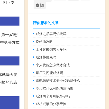
督，相互支
食物
猜你想看的文章
戒烟之后容易饥饿吗
第一,幻想
换硬币攻略
口香糖等方式
土耳其戒烟男人多吗
戒烟棒健康吗
个人代购怎么做才合法
烟厂关闭能戒烟吗
你就每天要
雷电防护技术专业代码是什么
积极的心态
冬天吃什么可以快速消毒
戒烟两个月可以怀孕吗
成功戒烟的分享经验