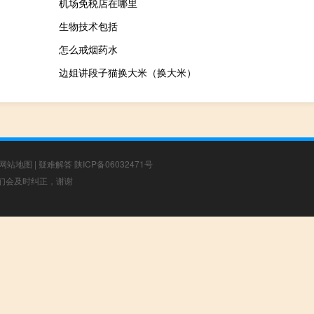
机场免税店在哪里
生物技术包括
怎么戒烟药水
边姐讲段子猫换大米（换大米）
网站地图
|
疑难解答
陕ICP备06032471号
，我们会及时纠正，谢谢