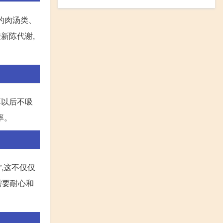
的肉汤类、
新陈代谢,
算以后不吸
率。
,这不仅仅
需要耐心和