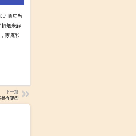
如之前毎当
择抽烟来解
程，家庭和
下一篇
症状有哪些