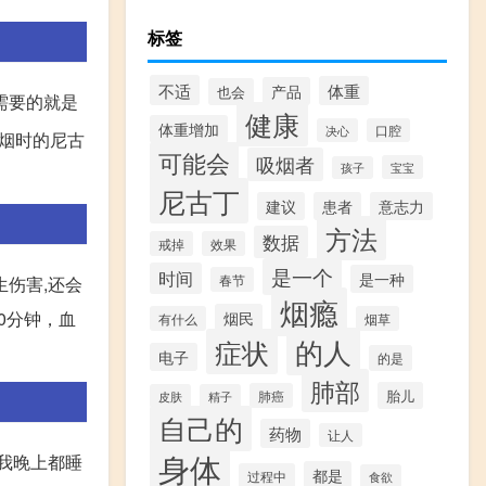
标签
不适
体重
产品
也会
需要的就是
健康
体重增加
决心
口腔
烟时的尼古
可能会
吸烟者
宝宝
孩子
尼古丁
建议
患者
意志力
方法
数据
戒掉
效果
是一个
时间
是一种
春节
生伤害,还会
烟瘾
0分钟，血
烟民
有什么
烟草
的人
症状
电子
的是
肺部
胎儿
肺癌
皮肤
精子
自己的
药物
让人
身体
致我晚上都睡
都是
过程中
食欲