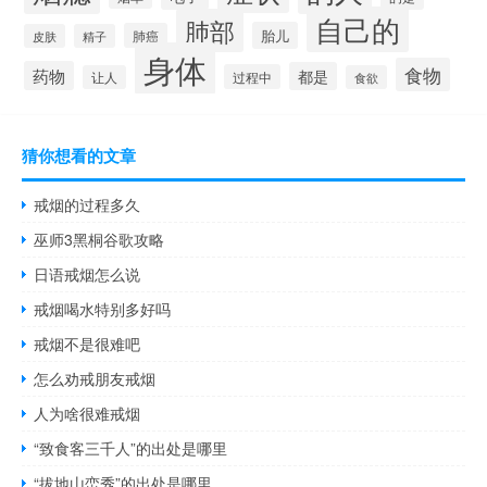
自己的
肺部
胎儿
肺癌
皮肤
精子
身体
食物
药物
都是
过程中
让人
食欲
猜你想看的文章
戒烟的过程多久
巫师3黑桐谷歌攻略
日语戒烟怎么说
戒烟喝水特别多好吗
戒烟不是很难吧
怎么劝戒朋友戒烟
人为啥很难戒烟
“致食客三千人”的出处是哪里
“拔地山峦秀”的出处是哪里