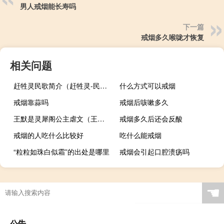
男人戒烟能长寿吗
下一篇
戒烟多久喉咙才恢复
相关问题
赶牲灵民歌简介（赶牲灵-民歌简介）
什么方式可以戒烟
戒烟靠蒜吗
戒烟后咳嗽多久
王默是灵犀阁公主虐文（王默是灵犀阁公主灵沫）
戒烟多久后还会反酸
戒烟的人吃什么比较好
吃什么能戒烟
“粒粒如珠白似霜”的出处是哪里
戒烟会引起口腔溃疡吗
☚
公告