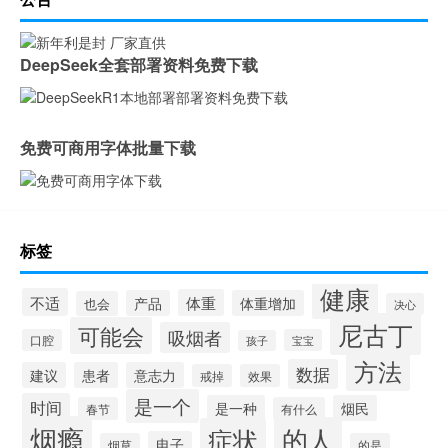
DeepSeek全套部署资料免费下载
免费可商用字体批量下载
标签
健康
不适
体重
产品
体重增加
也会
决心
尼古丁
可能会
吸烟者
口腔
宝宝
孩子
方法
数据
建议
患者
意志力
戒掉
效果
是一个
时间
是一种
烟民
春节
有什么
烟瘾
的人
症状
电子
烟草
的是