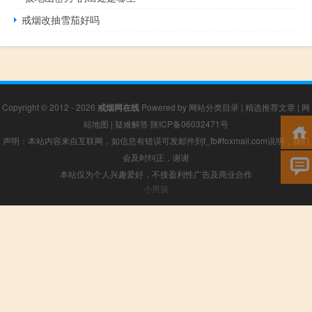
戒烟改抽雪茄好吗
Copyright © 2012 - 2026
戒烟网在线
Powered by
网站分类目录
|
精选推荐文章
|
网
站地图
|
疑难解答
陕ICP备06032471号
声明：本站内容来自互联网，如信息有错误可发邮件到f_fb#foxmail.com说明，我们
会及时纠正，谢谢
本站仅为个人兴趣爱好，不接盈利性广告及商业合作
小男孩