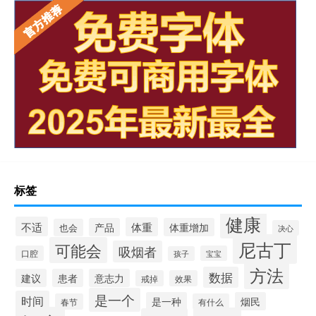
标签
健康
不适
体重
产品
体重增加
也会
决心
尼古丁
可能会
吸烟者
口腔
宝宝
孩子
方法
数据
建议
患者
意志力
戒掉
效果
是一个
时间
是一种
烟民
春节
有什么