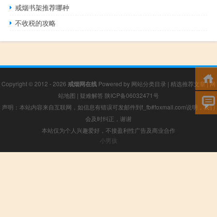
戒烟书架推荐哪种
不收税的攻略
Copyright © 2012 - 2026
戒烟网在线
Powered by
网站分类目录
|
精选推荐文章
|
网
站地图
|
疑难解答
陕ICP备06032471号
声明：本站内容来自互联网，如信息有错误可发邮件到f_fb#foxmail.com说明，我们
会及时纠正，谢谢
本站仅为个人兴趣爱好，不接盈利性广告及商业合作
小男孩