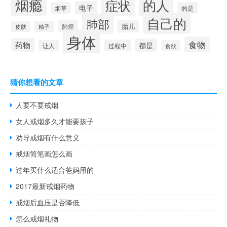
烟瘾
的人
症状
电子
烟草
的是
自己的
肺部
胎儿
肺癌
皮肤
精子
身体
食物
药物
都是
过程中
让人
食欲
猜你想看的文章
人要不要戒烟
女人戒烟多久才能要孩子
劝导戒烟有什么意义
戒烟简笔画怎么画
过年买什么适合爸妈用的
2017最新戒烟药物
戒烟后血压是否降低
怎么戒烟礼物