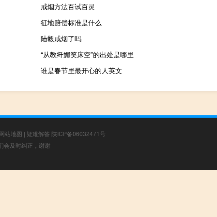
戒烟方法百试百灵
征地赔偿标准是什么
陆毅戒烟了吗
“从教纤媚笑床空”的出处是哪里
谁是春节里最开心的人英文
网站地图
|
疑难解答
陕ICP备06032471号
，我们会及时纠正，谢谢