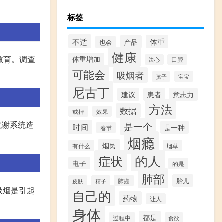
标签
不适
体重
产品
也会
健康
教育。调查
体重增加
决心
口腔
可能会
吸烟者
宝宝
孩子
尼古丁
建议
患者
意志力
方法
数据
戒掉
效果
代谢系统造
是一个
时间
是一种
春节
烟瘾
烟民
有什么
烟草
的人
症状
电子
的是
肺部
胎儿
肺癌
皮肤
精子
吸烟是引起
自己的
药物
让人
身体
都是
过程中
食欲