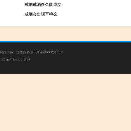
戒烟戒酒多久能成功
戒烟会出现耳鸣么
网站地图
|
疑难解答
陕ICP备06032471号
，我们会及时纠正，谢谢