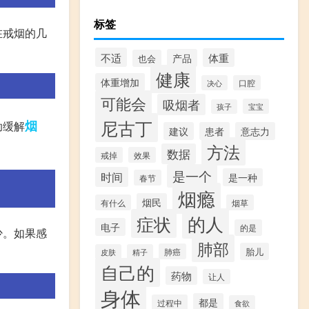
标签
在戒烟的几
不适
体重
产品
也会
健康
体重增加
决心
口腔
可能会
吸烟者
宝宝
孩子
尼古丁
烟
助缓解
建议
患者
意志力
方法
数据
戒掉
效果
是一个
时间
是一种
春节
烟瘾
烟民
有什么
烟草
的人
症状
电子
的是
少。如果感
肺部
胎儿
肺癌
皮肤
精子
自己的
药物
让人
身体
都是
过程中
食欲