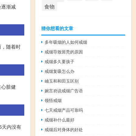
食物
会逐渐减
猜你想看的文章
多年吸烟的人如何戒烟
而，随着时
戒烟导致斑秃的原因
戒烟多久要孩子
戒烟复吸怎么办
岫玉和和田玉区别
注心脏健
婉言劝说戒烟广告语
领悟戒烟
七天戒烟产品可靠吗
戒烟补什么最好
5天内没有
戒烟后对身体的好处